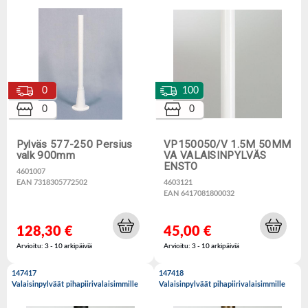
0
100
0
0
Pylväs 577-250 Persius
VP150050/V 1.5M 50MM
valk 900mm
VA VALAISINPYLVÄS
ENSTO
4601007
EAN 7318305772502
4603121
EAN 6417081800032
128,30 €
45,00 €
Arvioitu: 3 - 10 arkipäiviä
Arvioitu: 3 - 10 arkipäiviä
147417
147418
Valaisinpylväät pihapiirivalaisimmille
Valaisinpylväät pihapiirivalaisimmille