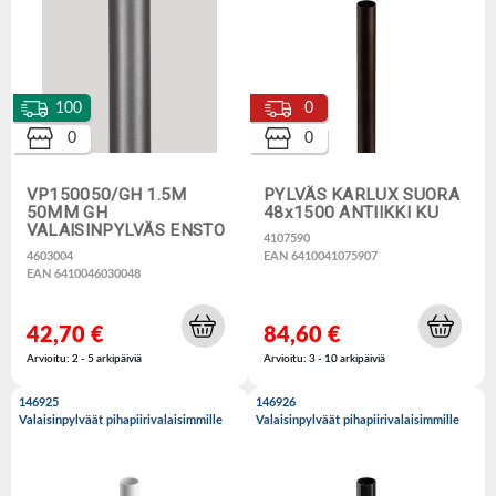
100
0
0
0
VP150050/GH 1.5M
PYLVÄS KARLUX SUORA
50MM GH
48x1500 ANTIIKKI KU
VALAISINPYLVÄS ENSTO
4107590
4603004
EAN 6410041075907
EAN 6410046030048
42,70 €
84,60 €
Arvioitu: 2 - 5 arkipäiviä
Arvioitu: 3 - 10 arkipäiviä
146925
146926
Valaisinpylväät pihapiirivalaisimmille
Valaisinpylväät pihapiirivalaisimmille