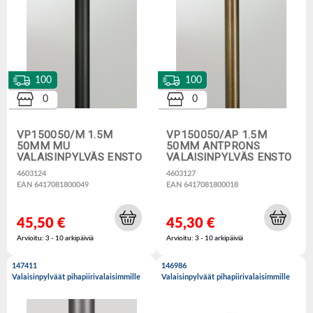
100
100
0
0
VP150050/M 1.5M
VP150050/AP 1.5M
50MM MU
50MM ANTPRONS
VALAISINPYLVÄS ENSTO
VALAISINPYLVÄS ENSTO
4603124
4603127
EAN 6417081800049
EAN 6417081800018
45,50 €
45,30 €
Arvioitu: 3 - 10 arkipäiviä
Arvioitu: 3 - 10 arkipäiviä
147411
146986
Valaisinpylväät pihapiirivalaisimmille
Valaisinpylväät pihapiirivalaisimmille