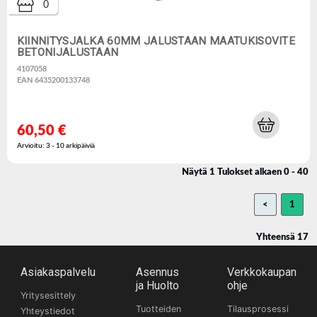
0
KIINNITYSJALKA 60MM JALUSTAAN MAATUKISOVITE
BETONIJALUSTAAN
4107058
EAN 6435200133748
60,50 €
Arvioitu: 3 - 10 arkipäiviä
Näytä 1 Tulokset alkaen 0 - 40
<
1
Yhteensä 17
Asiakaspalvelu
Asennus
Verkkokaupan
ja Huolto
ohje
Yritysesittely
Tuotteiden
Tilausprosessi
Yhteystiedot