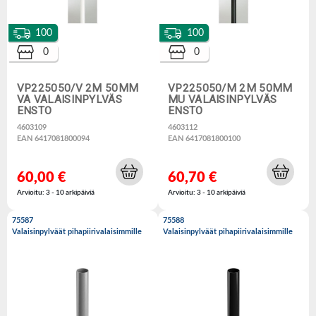
100
100
0
0
VP225050/V 2M 50MM
VP225050/M 2M 50MM
VA VALAISINPYLVÄS
MU VALAISINPYLVÄS
ENSTO
ENSTO
4603109
4603112
EAN 6417081800094
EAN 6417081800100
60,00 €
60,70 €
Arvioitu: 3 - 10 arkipäiviä
Arvioitu: 3 - 10 arkipäiviä
75587
75588
Valaisinpylväät pihapiirivalaisimmille
Valaisinpylväät pihapiirivalaisimmille