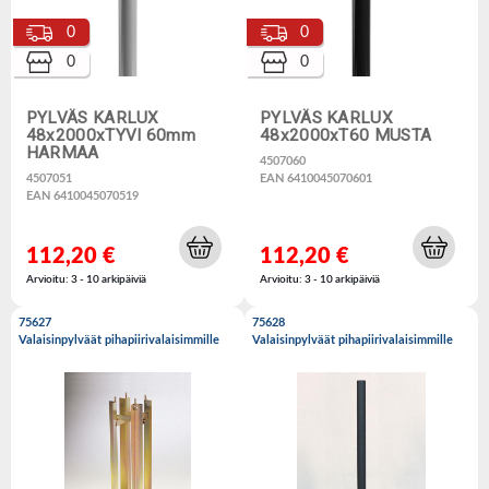
0
0
0
0
PYLVÄS KARLUX
PYLVÄS KARLUX
48x2000xTYVI 60mm
48x2000xT60 MUSTA
HARMAA
4507060
4507051
EAN 6410045070601
EAN 6410045070519
112,20 €
112,20 €
Arvioitu: 3 - 10 arkipäiviä
Arvioitu: 3 - 10 arkipäiviä
75627
75628
Valaisinpylväät pihapiirivalaisimmille
Valaisinpylväät pihapiirivalaisimmille