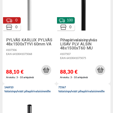
0
100
0
0
PYLVÄS KARLUX PYLVÄS
Pihapiirivalaisinpylväs
48x1500xTYVI 60mm VA
LISAV PLV ALSIN
48x1500xT60 MU
4107506
EAN 6410041075068
4107507
EAN 6410041075075
88,10 €
88,30 €
Arvioitu: 3 - 10 arkipäiviä
Arvioitu: 3 - 10 arkipäiviä
146910
75567
Valaisinpylväät pihapiirivalaisimmille
Valaisinpylväät pihapiirivalaisimmille