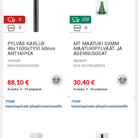
0
100
0
0
PYLVÄS KARLUX
MT MAATUKI 50MM
48x1500xTYVI 60mm
MAATUKIPYLVÄÄT JA
ANT.HOPEA
ASENNUSOSAT
4106100
4603009
EAN 6410041061009
EAN 6417081600076
88,10 €
30,40 €
Arvioitu: 3 - 10 arkipäiviä
Arvioitu: 3 - 10 arkipäiviä
75568
75569
Valaisinpylväät pihapiirivalaisimmille
Valaisinpylväät pihapiirivalaisimmille