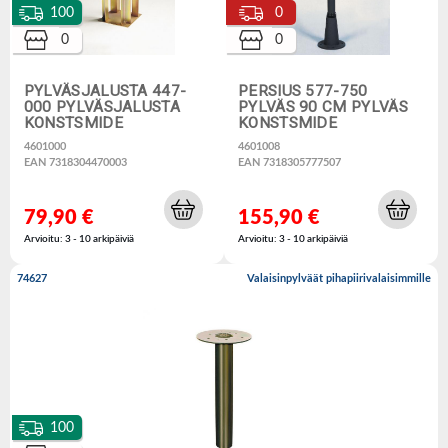
100
0
0
0
PYLVÄSJALUSTA 447-
PERSIUS 577-750
000 PYLVÄSJALUSTA
PYLVÄS 90 CM PYLVÄS
KONSTSMIDE
KONSTSMIDE
4601000
4601008
EAN 7318304470003
EAN 7318305777507
79,90 €
155,90 €
Arvioitu: 3 - 10 arkipäiviä
Arvioitu: 3 - 10 arkipäiviä
74627
Valaisinpylväät pihapiirivalaisimmille
100