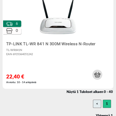
6
0
TP-LINK TL-WR 841 N 300M Wireless N-Router
TL-WR841N
EAN 6935364051242
22,40 €
Arvioitu: 10 - 14 arkipäiviä
Näytä 1 Tulokset alkaen 0 - 40
<
1
Yhteensä 1