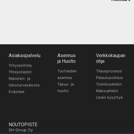
Asiakaspalvelu
Asennus
Verkkokaupan
ja Huolto
ohje
Yritysesittely
Tuotteiden
Tilausprosessi
Yhteystiedot
asennus
Palautusoikeus
Rekisteri- ja
Takuu- ja
Toimitusehdot
tietoturvaseloste
huolto
Maksuehdot
Evästeet
Usein kysyttyä
NOUTOPISTE
SH-Group Oy