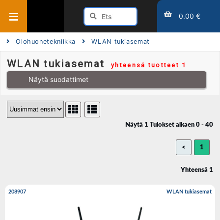
0.00 €
Olohuonetekniikka
WLAN tukiasemat
WLAN tukiasemat
yhteensä tuotteet 1
Näytä suodattimet
Näytä 1 Tulokset alkaen 0 - 40
<
1
Yhteensä 1
208907
WLAN tukiasemat