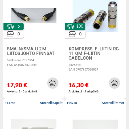
6
100
0
0
SMA-N/SMA-U 2M
KOMPRESS. F-LIITIN RG-
LIITOSJOHTO FINNSAT
11 QM F-LIITIN
CABELCON
Sähkö.nro 7557064
EAN 6410075570645
7526515
EAN 5707957088017
17,90 €
16,30 €
Arvioitu: 2 - 5 arkipäiviä
Arvioitu: 2 - 5 arkipäiviä
114758
Antennikaapelit
114748
Antenniliittimet