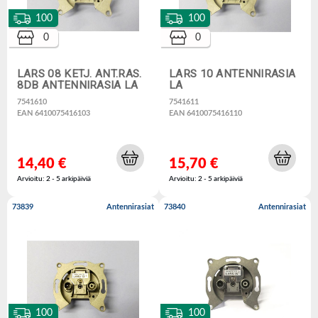
100
100
0
0
LARS 08 KETJ. ANT.RAS.
LARS 10 ANTENNIRASIA
8DB ANTENNIRASIA LA
LA
7541610
7541611
EAN 6410075416103
EAN 6410075416110
14,40 €
15,70 €
Arvioitu: 2 - 5 arkipäiviä
Arvioitu: 2 - 5 arkipäiviä
73839
Antennirasiat
73840
Antennirasiat
100
100