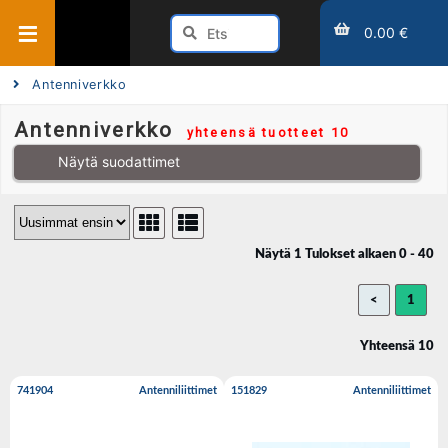
0.00 €
Antenniverkko
Antenniverkko
yhteensä tuotteet 10
Näytä suodattimet
Näytä 1 Tulokset alkaen 0 - 40
<
1
Yhteensä 10
741904
Antenniliittimet
151829
Antenniliittimet