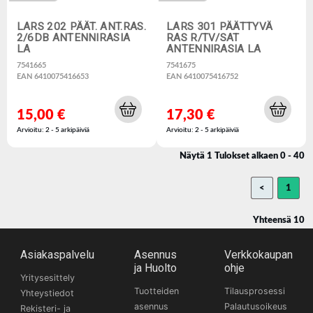
LARS 202 PÄÄT. ANT.RAS.
LARS 301 PÄÄTTYVÄ
2/6DB ANTENNIRASIA
RAS R/TV/SAT
LA
ANTENNIRASIA LA
7541665
7541675
EAN 6410075416653
EAN 6410075416752
15,00 €
17,30 €
Arvioitu: 2 - 5 arkipäiviä
Arvioitu: 2 - 5 arkipäiviä
Näytä 1 Tulokset alkaen 0 - 40
<
1
Yhteensä 10
Asiakaspalvelu
Asennus
Verkkokaupan
ja Huolto
ohje
Yritysesittely
Tuotteiden
Tilausprosessi
Yhteystiedot
asennus
Palautusoikeus
Rekisteri- ja