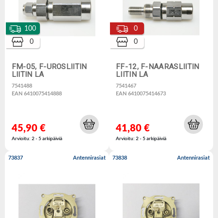
100
0
0
0
FM-05, F-UROSLIITIN
FF-12, F-NAARASLIITIN
LIITIN LA
LIITIN LA
7541488
7541467
EAN 6410075414888
EAN 6410075414673
45,90 €
41,80 €
Arvioitu: 2 - 5 arkipäiviä
Arvioitu: 2 - 5 arkipäiviä
73837
Antennirasiat
73838
Antennirasiat