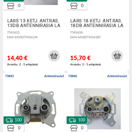
0
0
LARS 13 KETJ. ANT.RAS.
LARS 18 KETJ. ANT.RAS.
13DB ANTENNIRASIA LA
18DB ANTENNIRASIA LA
7541613
7541618
EAN 6410075416134
EAN 6410075416189
14,40 €
15,70 €
Arvioitu: 2 - 5 arkipäiviä
Arvioitu: 2 - 5 arkipäiviä
73845
Antennirasiat
73846
Antennirasiat
100
100
0
0