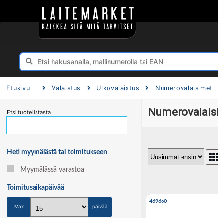
Etusivu
Valaistus
Ulkovalaistus
Numerovalaisimet
Numerovalais
Etsi tuotelistasta
Heti myymälästä tai toimitukseen
Myymälässä varastoa
Toimitusaika
päivää
469660
Max
päivää