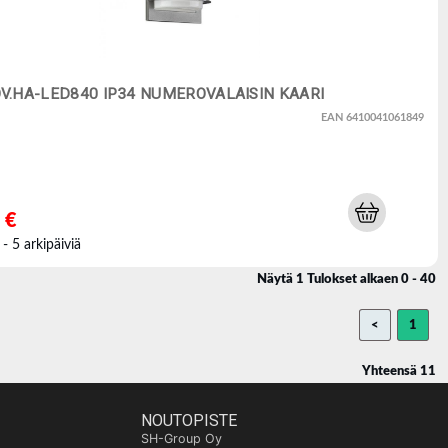
.HA-LED840 IP34 NUMEROVALAISIN KAARI
EAN 6410041061849
 €
 - 5 arkipäiviä
Näytä 1 Tulokset alkaen 0 - 40
<
1
Yhteensä 11
NOUTOPISTE
SH-Group Oy