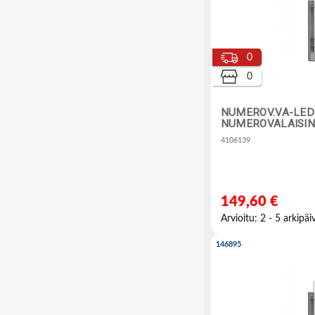
0
0
NUMEROV.VA-LED
NUMEROVALAISIN
4106139
149,60 €
Arvioitu: 2 - 5 arkipäi
146895