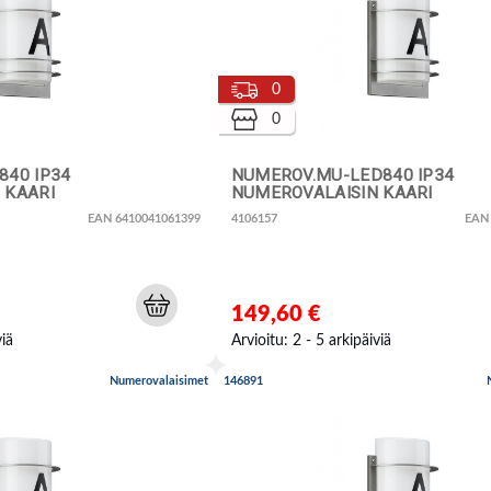
0
0
840 IP34
NUMEROV.MU-LED840 IP34
 KAARI
NUMEROVALAISIN KAARI
EAN 6410041061399
4106157
EAN
149,60 €
viä
Arvioitu: 2 - 5 arkipäiviä
Numerovalaisimet
146891