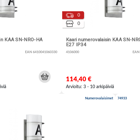
0
0
isin KAA SN-NRO-HA
Kaari numerovalaisin KAA SN-N
E27 IP34
EAN 6410041060330
4106000
EAN
114,40 €
iviä
Arvioitu: 3 - 10 arkipäiviä
Numerovalaisimet
74933