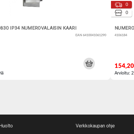
0
0
830 IP34 NUMEROVALAISIN KAARI
NUMEROV
EAN 6410041061290
4106184
154,20
viä
Arvioitu: 2
Huolto
Verkkokaupan ohje