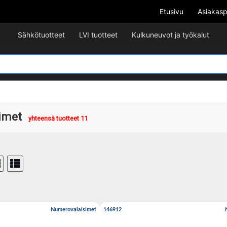
Etusivu
Asiakasp
Sähkötuotteet
LVI tuotteet
Kulkuneuvot ja työkalut
imet
yhteensä tuotteet 11
Numerovalaisimet
146912