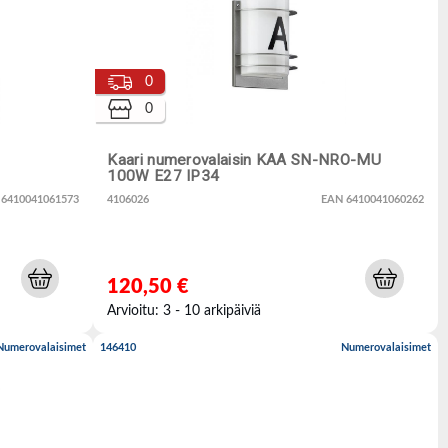
0
0
Kaari numerovalaisin KAA SN-NRO-MU
100W E27 IP34
 6410041061573
4106026
EAN 6410041060262
120,50 €
Arvioitu: 3 - 10 arkipäiviä
Numerovalaisimet
146410
Numerovalaisimet