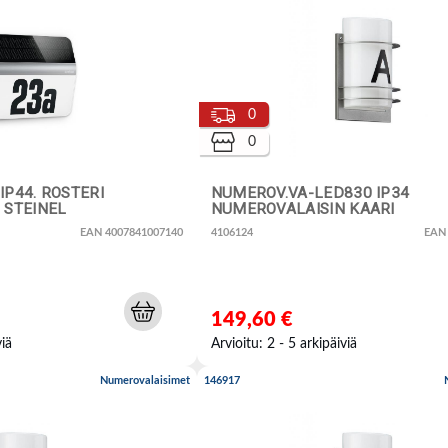
0
0
.IP44. ROSTERI
NUMEROV.VA-LED830 IP34
 STEINEL
NUMEROVALAISIN KAARI
EAN 4007841007140
4106124
EAN
149,60 €
viä
Arvioitu: 2 - 5 arkipäiviä
Numerovalaisimet
146917