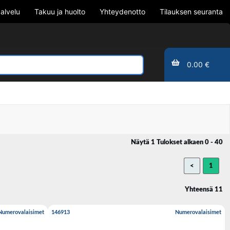
alvelu
Takuu ja huolto
Yhteydenotto
Tilauksen seuranta
0.00 €
Näytä 1 Tulokset alkaen 0 - 40
<
1
Yhteensä 11
Numerovalaisimet
146913
Numerovalaisimet