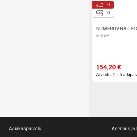
0
0
NUMEROV.HA-LED
4106129
154,20 €
Arvioitu: 2 - 5 arkipäi
Asiakaspalvelu
Asennus ja 