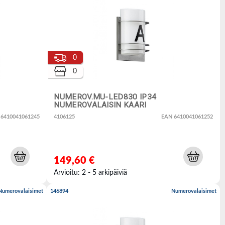
0
0
NUMEROV.MU-LED830 IP34
NUMEROVALAISIN KAARI
 6410041061245
4106125
EAN 6410041061252
149,60 €
Arvioitu: 2 - 5 arkipäiviä
Numerovalaisimet
146894
Numerovalaisimet