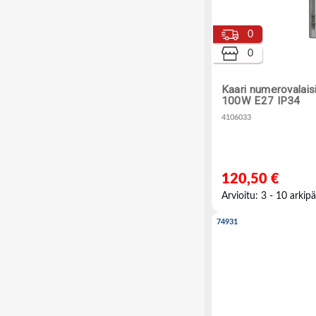
0
0
Kaari numerovala
100W E27 IP34
4106033
120,50 €
Arvioitu: 3 - 10 arkipä
74931