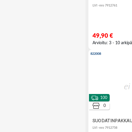
LVI -nro 7912761
49,90 €
Arvioitu: 3 - 10 arkipä
822008
100
0
SUODATINPAKKAU
LVI -nro 7912758