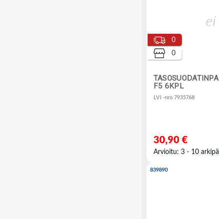
0
0
TASOSUODATINPA
F5 6KPL
LVI -nro 7935768
30,90 €
Arvioitu: 3 - 10 arkipä
839890