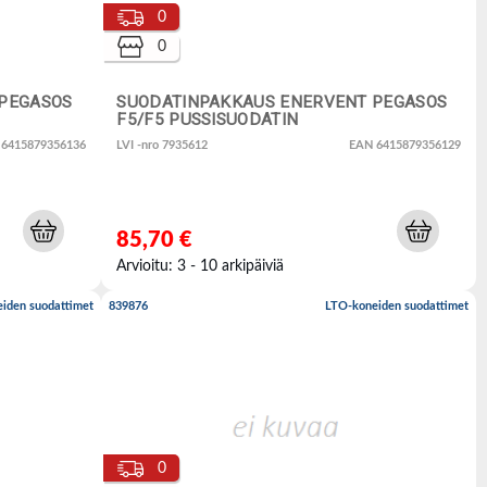
0
0
PEGASOS
SUODATINPAKKAUS ENERVENT PEGASOS
F5/F5 PUSSISUODATIN
 6415879356136
LVI -nro 7935612
EAN 6415879356129
85,70 €
Arvioitu: 3 - 10 arkipäiviä
iden suodattimet
839876
LTO-koneiden suodattimet
0