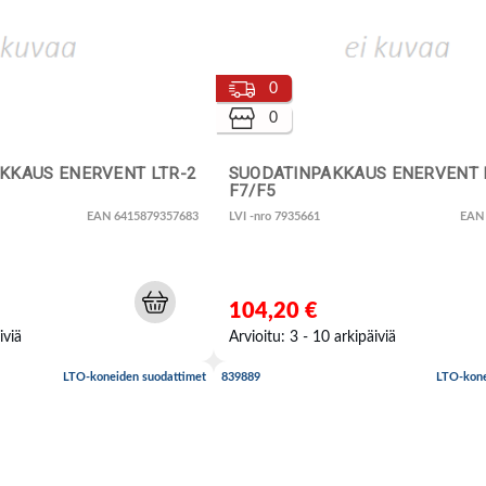
0
0
KKAUS ENERVENT LTR-2
SUODATINPAKKAUS ENERVENT 
F7/F5
EAN 6415879357683
LVI -nro 7935661
EAN
104,20 €
iviä
Arvioitu: 3 - 10 arkipäiviä
LTO-koneiden suodattimet
839889
LTO-kone