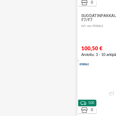
0
SUODATINPAKKAU
F7/F7
LVI -nro 7935611
100,50 €
Arvioitu: 3 - 10 arkipä
838862
100
0