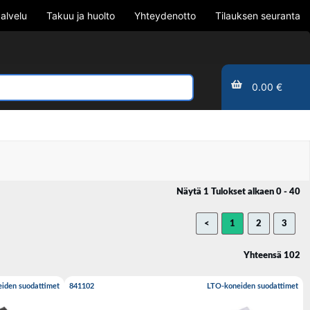
alvelu
Takuu ja huolto
Yhteydenotto
Tilauksen seuranta
0.00 €
Näytä 1 Tulokset alkaen 0 - 40
<
1
2
3
Yhteensä 102
iden suodattimet
841102
LTO-koneiden suodattimet