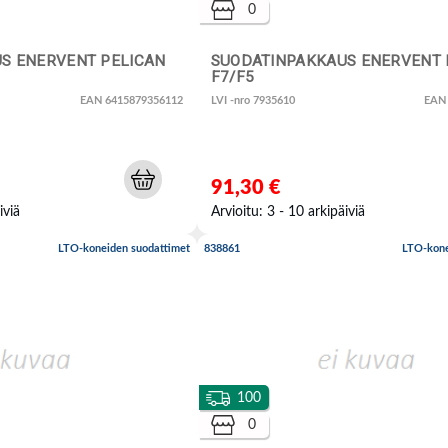
0
S ENERVENT PELICAN
SUODATINPAKKAUS ENERVENT 
F7/F5
EAN 6415879356112
LVI -nro 7935610
EAN
91,30 €
iviä
Arvioitu: 3 - 10 arkipäiviä
LTO-koneiden suodattimet
838861
LTO-kone
100
0