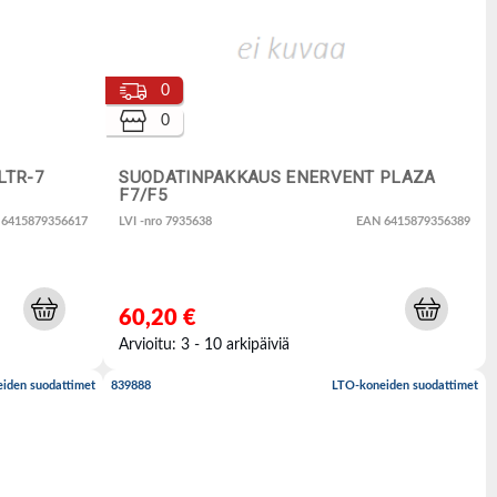
0
0
LTR-7
SUODATINPAKKAUS ENERVENT PLAZA
F7/F5
 6415879356617
LVI -nro 7935638
EAN 6415879356389
60,20 €
Arvioitu: 3 - 10 arkipäiviä
iden suodattimet
839888
LTO-koneiden suodattimet