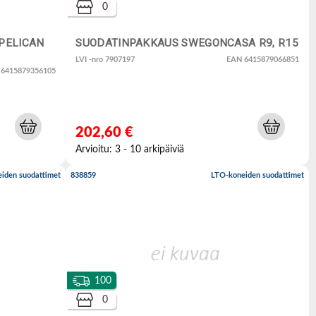
0
PELICAN
SUODATINPAKKAUS SWEGONCASA R9, R15
LVI -nro 7907197
EAN 6415879066851
 6415879356105
202,60 €
Arvioitu: 3 - 10 arkipäiviä
iden suodattimet
838859
LTO-koneiden suodattimet
100
0