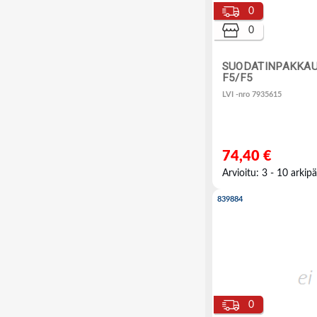
0
0
SUODATINPAKKAU
F5/F5
LVI -nro 7935615
74,40 €
Arvioitu: 3 - 10 arkipä
839884
0