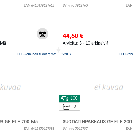
EAN 6415879127613
LVI -nro 7912760
EAN
44,60 €
iviä
Arvioitu: 3 - 10 arkipäiviä
LTO-koneiden suodattimet
822007
LTO-kone
100
0
S GF FLF 200 M5
SUODATINPAKKAUS GF FLF 200
EAN 6415879127583
LVI -nro 7912757
EAN