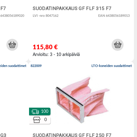
 F7
SUODATINPAKKAUS GF FLF 315 F7
 6438056189020
LVI -nro 8047162
EAN 6438056189013
115,80 €
Arvioitu: 3 - 10 arkipäiviä
iden suodattimet
822009
LTO-koneiden suodattimet
100
0
 G3
SUODATINPAKKAUS GF FLF 250 F7