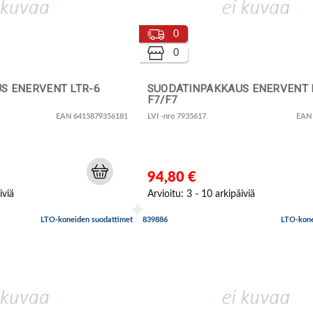
0
0
S ENERVENT LTR-6
SUODATINPAKKAUS ENERVENT 
F7/F7
EAN 6415879356181
LVI -nro 7935617
EAN
94,80 €
iviä
Arvioitu: 3 - 10 arkipäiviä
LTO-koneiden suodattimet
839886
LTO-kone