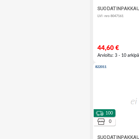
SUODATINPAKKAUS
LVI -nro 8047161
44,60 €
Arvioitu: 3 - 10 arkipä
822011
100
0
SUODATINPAKKAU