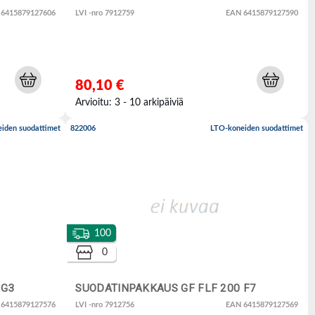
 6415879127606
LVI -nro 7912759
EAN 6415879127590
80,10 €
Arvioitu: 3 - 10 arkipäiviä
iden suodattimet
822006
LTO-koneiden suodattimet
100
0
 G3
SUODATINPAKKAUS GF FLF 200 F7
 6415879127576
LVI -nro 7912756
EAN 6415879127569