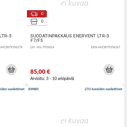
0
0
LTR-3
SUODATINPAKKAUS ENERVENT LTR-3
F7/F5
 6415879356174
LVI -nro 7935616
EAN 6415879356167
85,00 €
Arvioitu: 3 - 10 arkipäiviä
iden suodattimet
839885
LTO-koneiden suodattimet