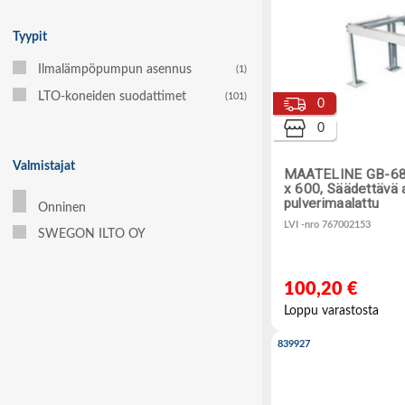
Tyypit
Ilmalämpöpumpun asennus
(1)
LTO-koneiden suodattimet
(101)
0
0
Valmistajat
MAATELINE GB-68
x 600, Säädettävä a
pulverimaalattu
Onninen
LVI -nro 767002153
SWEGON ILTO OY
100,20 €
Loppu varastosta
839927