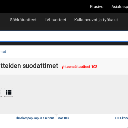
Etusivu
Asiakasp
Sähkötuotteet
LVI tuotteet
Kulkuneuvot ja työkalut
imet
itteiden suodattimet
yhteensä tuotteet 102
Ilmalämpöpumpun asennus
841103
LTO-kone