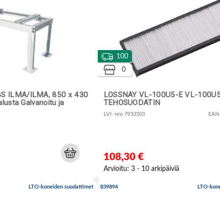
100
0
S ILMA/ILMA, 850 x 430
LOSSNAY VL-100U5-E VL-100U5
lusta Galvanoitu ja
TEHOSUODATIN
LVI -nro 7933503
EAN
108,30 €
Arvioitu: 3 - 10 arkipäiviä
LTO-koneiden suodattimet
839894
LTO-kone