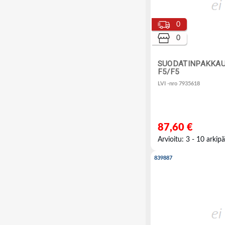
0
0
SUODATINPAKKAU
F5/F5
LVI -nro 7935618
87,60 €
Arvioitu: 3 - 10 arkipä
839887