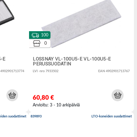
100
0
-E
LOSSNAY VL-100U5-E VL-100U5-E
PERUSSUODATIN
 4902901713774
LVI -nro 7933502
EAN 4902901713767
60,80 €
Arvioitu: 3 - 10 arkipäiviä
iden suodattimet
839893
LTO-koneiden suodattimet