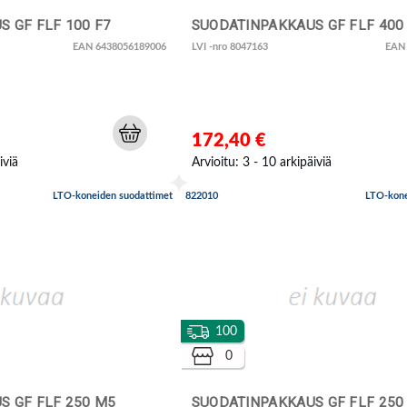
 GF FLF 100 F7
SUODATINPAKKAUS GF FLF 400
EAN 6438056189006
LVI -nro 8047163
EAN
172,40 €
iviä
Arvioitu: 3 - 10 arkipäiviä
LTO-koneiden suodattimet
822010
LTO-kone
100
0
S GF FLF 250 M5
SUODATINPAKKAUS GF FLF 250