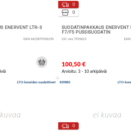
0
0
S ENERVENT LTR-3
SUODATINPAKKAUS ENERVENT 
F7/F5 PUSSISUODATIN
EAN 6415879356150
LVI -nro 7935613
EAN
100,50 €
iviä
Arvioitu: 3 - 10 arkipäiviä
LTO-koneiden suodattimet
839883
LTO-kone
0