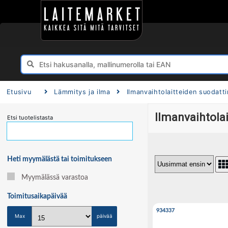
Etusivu
Lämmitys ja ilma
Ilmanvaihtolaitteiden suodatt
Ilmanvaihtola
Etsi tuotelistasta
Heti myymälästä tai toimitukseen
Myymälässä varastoa
Toimitusaika
päivää
934337
Max
päivää