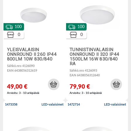
100
100
0
0
YLEISVALAISIN
TUNNISTINVALAISIN
ONNROUND II 260 IP44
ONNROUND II 320 IP44
800LM 10W 830/840
1500LM 16W 830/840
RA
Sähkö.nro 4126090
EAN 6438056312619
Sähkö.nro 4126093
EAN 6438056312640
49,00 €
79,90 €
Arvioitu: 3 - 10 arkipäiviä
Arvioitu: 3 - 10 arkipäiviä
1473358
LED-valaisimet
1472714
LED-valaisimet