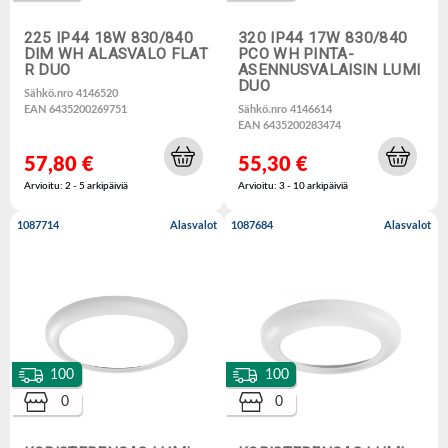
225 IP44 18W 830/840
320 IP44 17W 830/840
DIM WH ALASVALO FLAT
PCO WH PINTA-
R DUO
ASENNUSVALAISIN LUMI
DUO
Sähkö.nro 4146520
EAN 6435200269751
Sähkö.nro 4146614
EAN 6435200283474
57,80 €
55,30 €
Arvioitu: 2 - 5 arkipäiviä
Arvioitu: 3 - 10 arkipäiviä
1087714
Alasvalot
1087684
Alasvalot
100
100
0
0