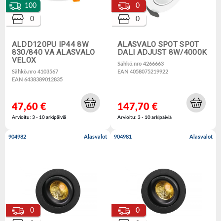
100
0
0
0
ALDD120PU IP44 8W
ALASVALO SPOT SPOT
830/840 VA ALASVALO
DALI ADJUST 8W/4000K
VELOX
Sähkö.nro 4266663
Sähkö.nro 4103567
EAN 4058075219922
EAN 6438389012835
47,60 €
147,70 €
Arvioitu: 3 - 10 arkipäiviä
Arvioitu: 3 - 10 arkipäiviä
904982
Alasvalot
904981
Alasvalot
0
0