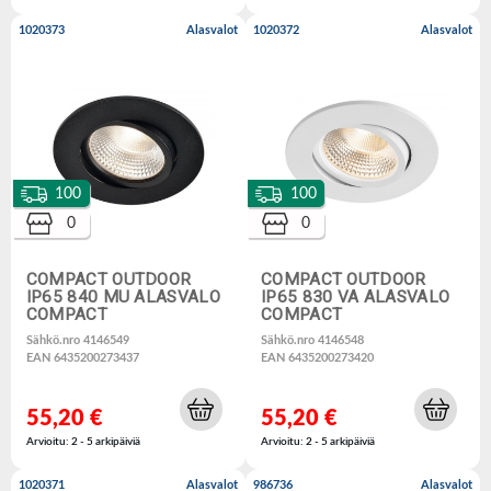
1020373
Alasvalot
1020372
Alasvalot
100
100
0
0
COMPACT OUTDOOR
COMPACT OUTDOOR
IP65 840 MU ALASVALO
IP65 830 VA ALASVALO
COMPACT
COMPACT
Sähkö.nro 4146549
Sähkö.nro 4146548
EAN 6435200273437
EAN 6435200273420
55,20 €
55,20 €
Arvioitu: 2 - 5 arkipäiviä
Arvioitu: 2 - 5 arkipäiviä
1020371
Alasvalot
986736
Alasvalot