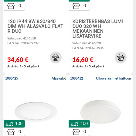
0
0
120 IP44 8W 830/840
KORISTERENGAS LUMI
DIM WH ALASVALO FLAT
DUO 320 WH
R DUO
MEKAANINEN
LISÄTARVIKE
Sähkö.nro 4146518
EAN 6435200269737
Sähkö.nro 4146620
EAN 6435200283535
34,60 €
16,60 €
Arvioitu: 2 - 5 arkipäiviä
Arvioitu: 2 - 5 arkipäiviä
1088425
Alasvalot
1088412
Ulkovalaisimet kattoon
100
100
0
0