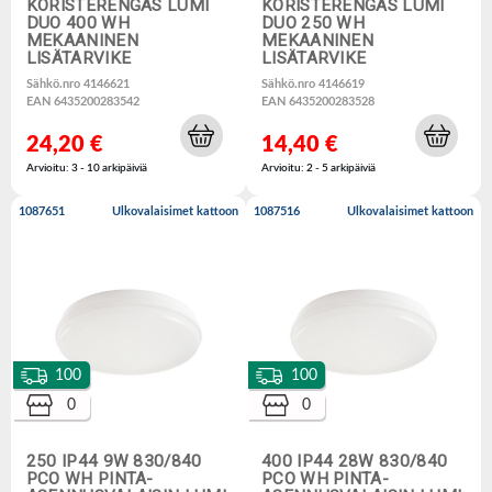
KORISTERENGAS LUMI
KORISTERENGAS LUMI
DUO 400 WH
DUO 250 WH
MEKAANINEN
MEKAANINEN
LISÄTARVIKE
LISÄTARVIKE
Sähkö.nro 4146621
Sähkö.nro 4146619
EAN 6435200283542
EAN 6435200283528
24,20 €
14,40 €
Arvioitu: 3 - 10 arkipäiviä
Arvioitu: 2 - 5 arkipäiviä
1087651
Ulkovalaisimet kattoon
1087516
Ulkovalaisimet kattoon
100
100
0
0
250 IP44 9W 830/840
400 IP44 28W 830/840
PCO WH PINTA-
PCO WH PINTA-