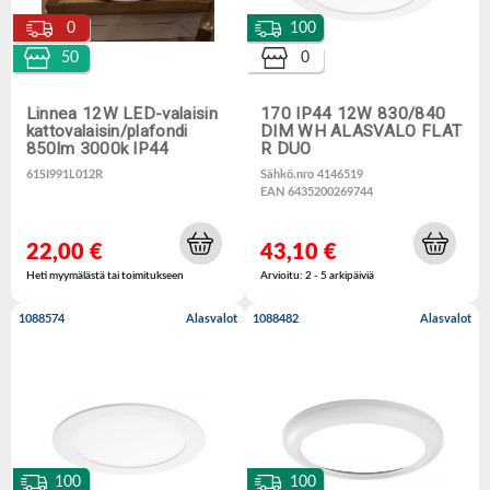
0
100
50
0
Linnea 12W LED-valaisin
170 IP44 12W 830/840
kattovalaisin/plafondi
DIM WH ALASVALO FLAT
850lm 3000k IP44
R DUO
61SI991L012R
Sähkö.nro 4146519
EAN 6435200269744
22,00 €
43,10 €
Heti myymälästä tai toimitukseen
Arvioitu: 2 - 5 arkipäiviä
1088574
Alasvalot
1088482
Alasvalot
100
100