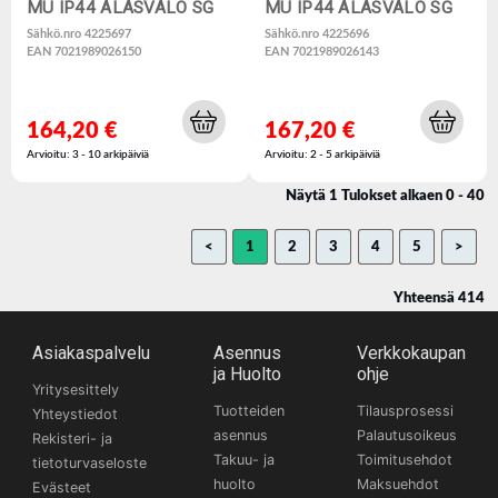
MU IP44 ALASVALO SG
MU IP44 ALASVALO SG
Sähkö.nro 4225697
Sähkö.nro 4225696
EAN 7021989026150
EAN 7021989026143
164,20 €
167,20 €
Arvioitu: 3 - 10 arkipäiviä
Arvioitu: 2 - 5 arkipäiviä
Näytä 1 Tulokset alkaen 0 - 40
<
1
2
3
4
5
>
Yhteensä 414
Asiakaspalvelu
Asennus
Verkkokaupan
ja Huolto
ohje
Yritysesittely
Tuotteiden
Tilausprosessi
Yhteystiedot
asennus
Palautusoikeus
Rekisteri- ja
Takuu- ja
Toimitusehdot
tietoturvaseloste
huolto
Maksuehdot
Evästeet