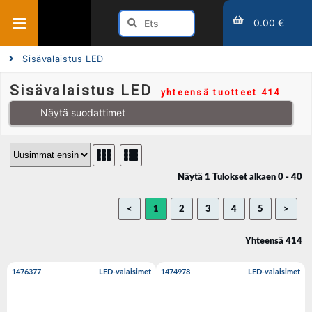
0.00 €
Sisävalaistus LED
Sisävalaistus LED
yhteensä tuotteet 414
Näytä suodattimet
Näytä 1 Tulokset alkaen 0 - 40
<
1
2
3
4
5
>
Yhteensä 414
1476377
LED-valaisimet
1474978
LED-valaisimet