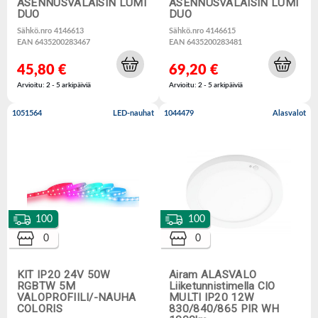
ASENNUSVALAISIN LUMI
ASENNUSVALAISIN LUMI
DUO
DUO
Sähkö.nro 4146613
Sähkö.nro 4146615
EAN 6435200283467
EAN 6435200283481
45,80 €
69,20 €
Arvioitu: 2 - 5 arkipäiviä
Arvioitu: 2 - 5 arkipäiviä
1051564
LED-nauhat
1044479
Alasvalot
100
100
0
0
KIT IP20 24V 50W
Airam ALASVALO
RGBTW 5M
Liiketunnistimella CIO
VALOPROFIILI/-NAUHA
MULTI IP20 12W
COLORIS
830/840/865 PIR WH