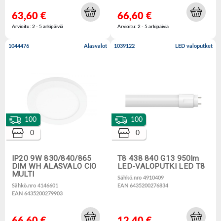
63,60 €
66,60 €
Arvioitu: 2 - 5 arkipäiviä
Arvioitu: 2 - 5 arkipäiviä
1044476
Alasvalot
1039122
LED valoputket
100
100
0
0
IP20 9W 830/840/865
T8 438 840 G13 950lm
DIM WH ALASVALO CIO
LED-VALOPUTKI LED T8
MULTI
Sähkö.nro 4910409
Sähkö.nro 4146601
EAN 6435200276834
EAN 6435200279903