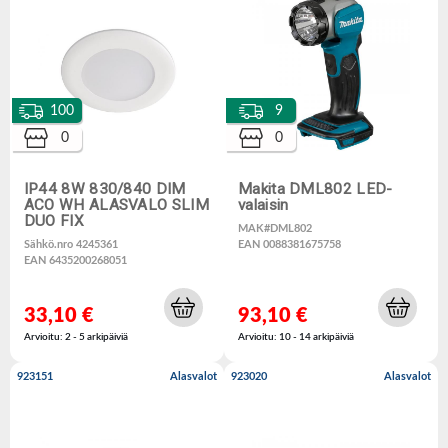
100
9
0
0
IP44 8W 830/840 DIM
Makita DML802 LED-
ACO WH ALASVALO SLIM
valaisin
DUO FIX
MAK#DML802
Sähkö.nro 4245361
EAN 0088381675758
EAN 6435200268051
33,10 €
93,10 €
Arvioitu: 2 - 5 arkipäiviä
Arvioitu: 10 - 14 arkipäiviä
923151
Alasvalot
923020
Alasvalot