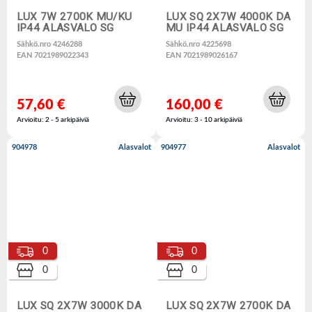
LUX 7W 2700K MU/KU
LUX SQ 2X7W 4000K DA
IP44 ALASVALO SG
MU IP44 ALASVALO SG
Sähkö.nro 4246288
Sähkö.nro 4225698
EAN 7021989022343
EAN 7021989026167
57,60 €
160,00 €
Arvioitu: 2 - 5 arkipäiviä
Arvioitu: 3 - 10 arkipäiviä
904978
Alasvalot
904977
Alasvalot
0
0
0
0
LUX SQ 2X7W 3000K DA
LUX SQ 2X7W 2700K DA