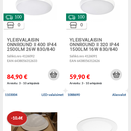
100
100
0
0
YLEISVALAISIN
YLEISVALAISIN
ONNROUND II 400 IP44
ONNROUND II 320 IP44
2500LM 26W 830/840
1500LM 16W 830/840
Sähkö.nro 4126092
Sähkö.nro 4126091
EAN 6438056312633
EAN 6438056312626
84,90 €
59,90 €
Arvioitu: 3 - 10 arkipäiviä
Arvioitu: 3 - 10 arkipäiviä
1103004
LED-valaisimet
1088690
Alasvalot
-10.4€