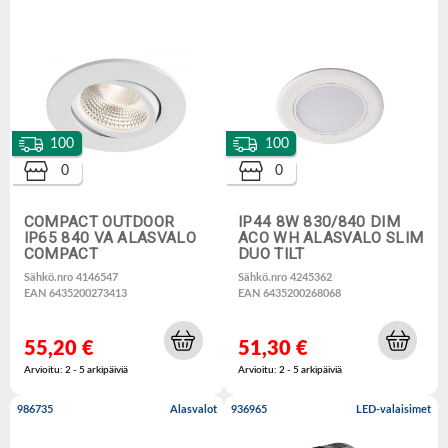
100
100
0
0
COMPACT OUTDOOR
IP44 8W 830/840 DIM
IP65 840 VA ALASVALO
ACO WH ALASVALO SLIM
COMPACT
DUO TILT
Sähkö.nro 4146547
Sähkö.nro 4245362
EAN 6435200273413
EAN 6435200268068
55,20 €
51,30 €
Arvioitu: 2 - 5 arkipäiviä
Arvioitu: 2 - 5 arkipäiviä
986735
Alasvalot
936965
LED-valaisimet