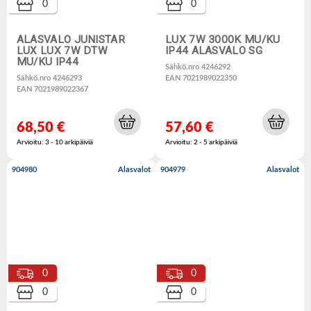
0
0
ALASVALO JUNISTAR
LUX 7W 3000K MU/KU
LUX LUX 7W DTW
IP44 ALASVALO SG
MU/KU IP44
Sähkö.nro 4246292
Sähkö.nro 4246293
EAN 7021989022350
EAN 7021989022367
68,50 €
57,60 €
Arvioitu: 3 - 10 arkipäiviä
Arvioitu: 2 - 5 arkipäiviä
904980
Alasvalot
904979
Alasvalot
0
0
0
0