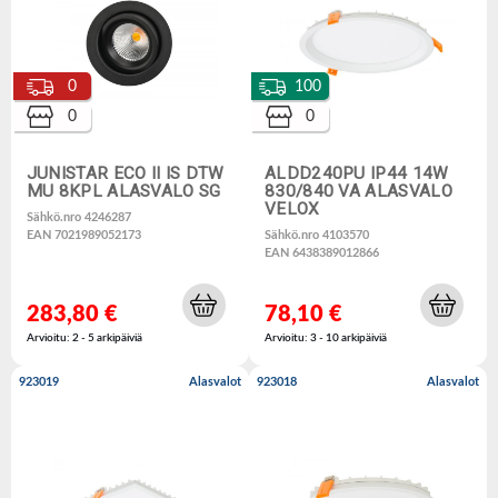
0
100
0
0
JUNISTAR ECO II IS DTW
ALDD240PU IP44 14W
MU 8KPL ALASVALO SG
830/840 VA ALASVALO
VELOX
Sähkö.nro 4246287
EAN 7021989052173
Sähkö.nro 4103570
EAN 6438389012866
283,80 €
78,10 €
Arvioitu: 2 - 5 arkipäiviä
Arvioitu: 3 - 10 arkipäiviä
923019
Alasvalot
923018
Alasvalot