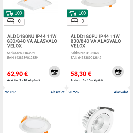
100
100
0
0
ALDD180NU IP44 11W
ALDD180PU IP44 11W
830/840 VA ALASVALO
830/840 VA ALASVALO
VELOX
VELOX
Sähkö.nro 4103569
Sähkö.nro 4103568
EAN 6438389012859
EAN 6438389012842
62,90 €
58,30 €
Arvioitu: 3 - 10 arkipäiviä
Arvioitu: 3 - 10 arkipäiviä
923017
Alasvalot
907559
Alasvalot