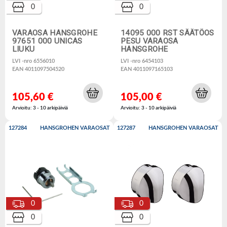
0
0
VARAOSA HANSGROHE
14095 000 RST SÄÄTÖOS
97651 000 UNICAS
PESU VARAOSA
LIUKU
HANSGROHE
LVI -nro 6556010
LVI -nro 6454103
EAN 4011097504520
EAN 4011097165103
105,60 €
105,00 €
Arvioitu: 3 - 10 arkipäiviä
Arvioitu: 3 - 10 arkipäiviä
127284
HANSGROHEN VARAOSAT
127287
HANSGROHEN VARAOSAT
0
0
0
0