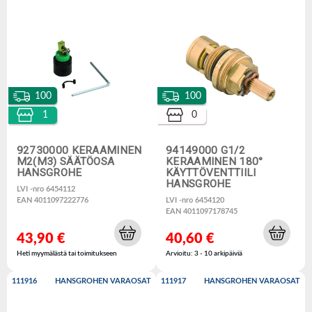
100
100
1
0
92730000 KERAAMINEN
94149000 G1/2
M2(M3) SÄÄTÖOSA
KERAAMINEN 180°
HANSGROHE
KÄYTTÖVENTTIILI
HANSGROHE
LVI -nro 6454112
EAN 4011097222776
LVI -nro 6454120
EAN 4011097178745
43,90 €
40,60 €
Heti myymälästä tai toimitukseen
Arvioitu: 3 - 10 arkipäiviä
111916
HANSGROHEN VARAOSAT
111917
HANSGROHEN VARAOSAT