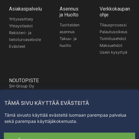
Asiakaspalvelu
Asennus
Verkkokaupan
ja Huolto
ohje
Yritysesittely
Tuotteiden
Tilausprosessi
Yhteystiedot
asennus
Palautusoikeus
Rekisteri- ja
Takuu- ja
Toimitusehdot
tietoturvaseloste
huolto
Maksuehdot
Evästeet
Usein kysyttyä
NOUTOPISTE
SH-Group Oy
Itäinen Pitkäkatu 26,
20700 Turku
TÄMÄ SIVU KÄYTTÄÄ EVÄSTEITÄ
Kartta
+358 50 572 3372
Tämä sivusto käyttää evästeitä luomaan parempaa palvelua
sekä parempaa käyttäjäkokemusta.
Kaikki oikeudet