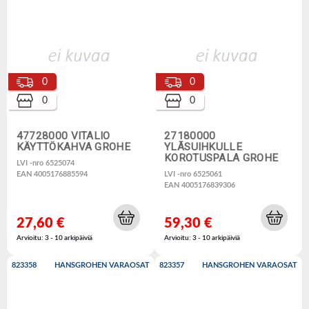
0
0
0
0
47728000 VITALIO
27180000
KÄYTTÖKAHVA GROHE
YLÃSUIHKULLE
KOROTUSPALA GROHE
LVI -nro 6525074
EAN 4005176885594
LVI -nro 6525061
EAN 4005176839306
27,60 €
59,30 €
Arvioitu: 3 - 10 arkipäiviä
Arvioitu: 3 - 10 arkipäiviä
823358
HANSGROHEN VARAOSAT
823357
HANSGROHEN VARAOSAT