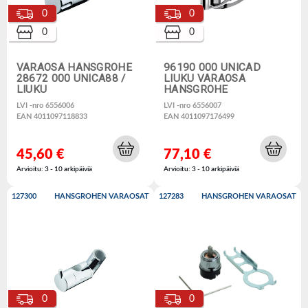
0
0
0
0
VARAOSA HANSGROHE
96190 000 UNICAD
28672 000 UNICA88 /
LIUKU VARAOSA
LIUKU
HANSGROHE
LVI -nro 6556006
LVI -nro 6556007
EAN 4011097118833
EAN 4011097176499
45,60 €
77,10 €
Arvioitu: 3 - 10 arkipäiviä
Arvioitu: 3 - 10 arkipäiviä
127300
HANSGROHEN VARAOSAT
127283
HANSGROHEN VARAOSAT
0
0