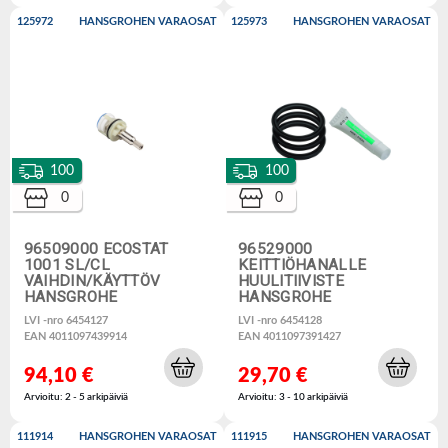
125972
HANSGROHEN VARAOSAT
125973
HANSGROHEN VARAOSAT
100
100
0
0
96509000 ECOSTAT
96529000
1001 SL/CL
KEITTIÖHANALLE
VAIHDIN/KÄYTTÖV
HUULITIIVISTE
HANSGROHE
HANSGROHE
LVI -nro 6454127
LVI -nro 6454128
EAN 4011097439914
EAN 4011097391427
94,10 €
29,70 €
Arvioitu: 2 - 5 arkipäiviä
Arvioitu: 3 - 10 arkipäiviä
111914
HANSGROHEN VARAOSAT
111915
HANSGROHEN VARAOSAT