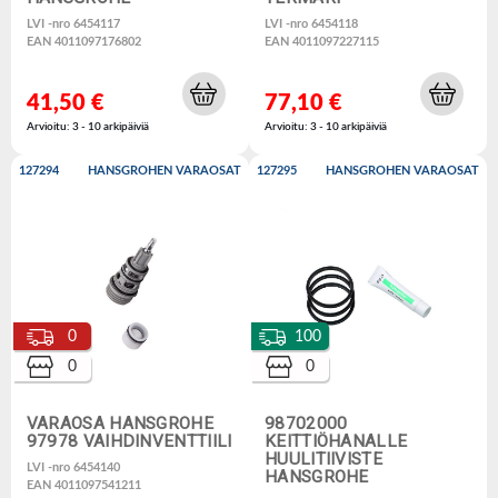
LVI -nro 6454117
LVI -nro 6454118
EAN 4011097176802
EAN 4011097227115
41,50 €
77,10 €
Arvioitu: 3 - 10 arkipäiviä
Arvioitu: 3 - 10 arkipäiviä
127294
HANSGROHEN VARAOSAT
127295
HANSGROHEN VARAOSAT
0
100
0
0
VARAOSA HANSGROHE
98702000
97978 VAIHDINVENTTIILI
KEITTIÖHANALLE
HUULITIIVISTE
LVI -nro 6454140
HANSGROHE
EAN 4011097541211