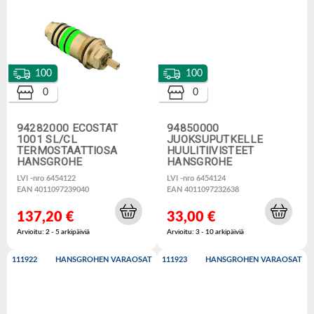
100
100
0
0
94282000 ECOSTAT
94850000
1001 SL/CL
JUOKSUPUTKELLE
TERMOSTAATTIOSA
HUULITIIVISTEET
HANSGROHE
HANSGROHE
LVI -nro 6454122
LVI -nro 6454124
EAN 4011097239040
EAN 4011097232638
137,20 €
33,00 €
Arvioitu: 2 - 5 arkipäiviä
Arvioitu: 3 - 10 arkipäiviä
111922
HANSGROHEN VARAOSAT
111923
HANSGROHEN VARAOSAT