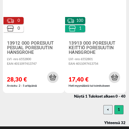
0
100
0
1
13912 000 PORESUUT
13913 000 PORESUUT
PESUAL PORESUUTIN
KEITTIÖ PORESUUTIN
HANSGROHE
HANSGROHE
LVI -nro 6552800
LVI -nro 6552801
EAN 4011097413747
EAN 4011097413754
28,30 €
17,40 €
Arvioitu: 2 - 5 arkipäiviä
Heti myymälästä tai toimitukseen
Näytä 1 Tulokset alkaen 0 - 40
<
1
Yhteensä 32