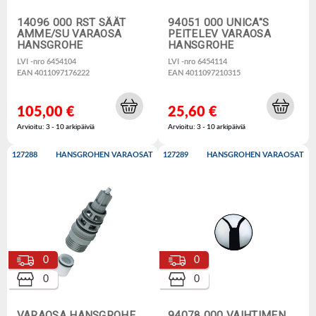
14096 000 RST SÄÄT
94051 000 UNICA"S
AMME/SU VARAOSA
PEITELEV VARAOSA
HANSGROHE
HANSGROHE
LVI -nro 6454104
LVI -nro 6454114
EAN 4011097176222
EAN 4011097210315
105,00 €
25,60 €
Arvioitu: 3 - 10 arkipäiviä
Arvioitu: 3 - 10 arkipäiviä
127288
HANSGROHEN VARAOSAT
127289
HANSGROHEN VARAOSAT
0
0
0
0
VARAOSA HANSGROHE
94078 000 VAIHTIMEN