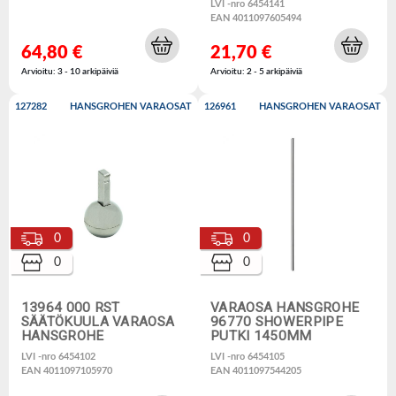
LVI -nro 6454141
EAN 4011097605494
64,80 €
21,70 €
Arvioitu: 3 - 10 arkipäiviä
Arvioitu: 2 - 5 arkipäiviä
127282
HANSGROHEN VARAOSAT
126961
HANSGROHEN VARAOSAT
0
0
0
0
13964 000 RST
VARAOSA HANSGROHE
SÄÄTÖKUULA VARAOSA
96770 SHOWERPIPE
HANSGROHE
PUTKI 1450MM
LVI -nro 6454102
LVI -nro 6454105
EAN 4011097105970
EAN 4011097544205