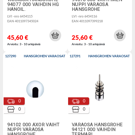
94077 000 VAIHDIN HG
NUPPI VARAOSA
HANOIL.
HANSGROHE
LVI -nro 6454115
LVI -nro 6454116
EAN 4011097345024
EAN 4011097399218
45,60 €
25,60 €
Arvioitu: 3 - 10 arkipäiviä
Arvioitu: 3 - 10 arkipäiviä
127290
HANSGROHEN VARAOSAT
127291
HANSGROHEN VARAOSAT
0
0
0
0
94102 000 AXOR VAIHT
VARAOSA HANSGROHE
NUPPI VARAOSA
94121 000 VAIHDIN
HANSGROHE
TERMARI