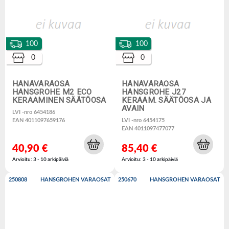
100
100
0
0
HANAVARAOSA
HANAVARAOSA
HANSGROHE M2 ECO
HANSGROHE J27
KERAAMINEN SÄÄTÖOSA
KERAAM. SÄÄTÖOSA JA
AVAIN
LVI -nro 6454186
EAN 4011097659176
LVI -nro 6454175
EAN 4011097477077
40,90 €
85,40 €
Arvioitu: 3 - 10 arkipäiviä
Arvioitu: 3 - 10 arkipäiviä
250808
HANSGROHEN VARAOSAT
250670
HANSGROHEN VARAOSAT