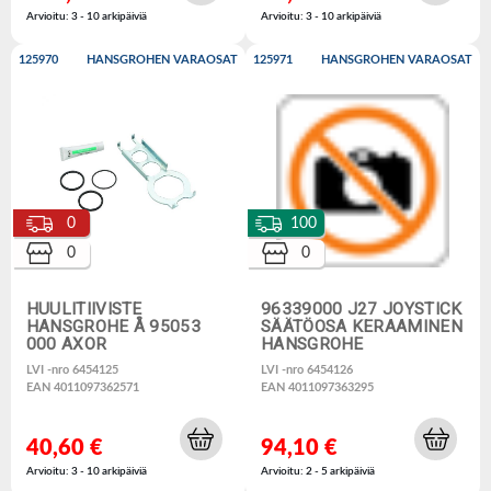
Arvioitu: 3 - 10 arkipäiviä
Arvioitu: 3 - 10 arkipäiviä
125970
HANSGROHEN VARAOSAT
125971
HANSGROHEN VARAOSAT
0
100
0
0
HUULITIIVISTE
96339000 J27 JOYSTICK
HANSGROHE Å 95053
SÄÄTÖOSA KERAAMINEN
000 AXOR
HANSGROHE
LVI -nro 6454125
LVI -nro 6454126
EAN 4011097362571
EAN 4011097363295
40,60 €
94,10 €
Arvioitu: 3 - 10 arkipäiviä
Arvioitu: 2 - 5 arkipäiviä