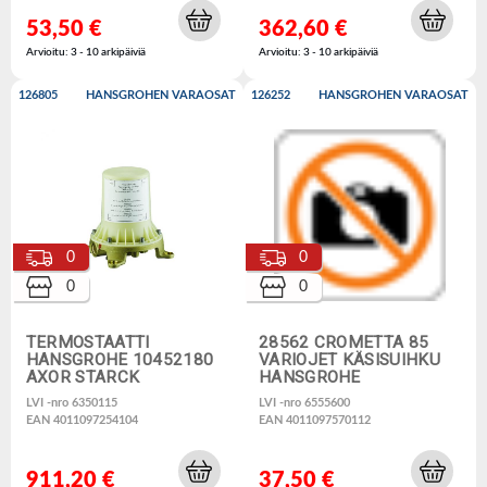
53,50 €
362,60 €
Arvioitu: 3 - 10 arkipäiviä
Arvioitu: 3 - 10 arkipäiviä
126805
HANSGROHEN VARAOSAT
126252
HANSGROHEN VARAOSAT
0
0
0
0
TERMOSTAATTI
28562 CROMETTA 85
HANSGROHE 10452180
VARIOJET KÄSISUIHKU
AXOR STARCK
HANSGROHE
LVI -nro 6350115
LVI -nro 6555600
EAN 4011097254104
EAN 4011097570112
911,20 €
37,50 €