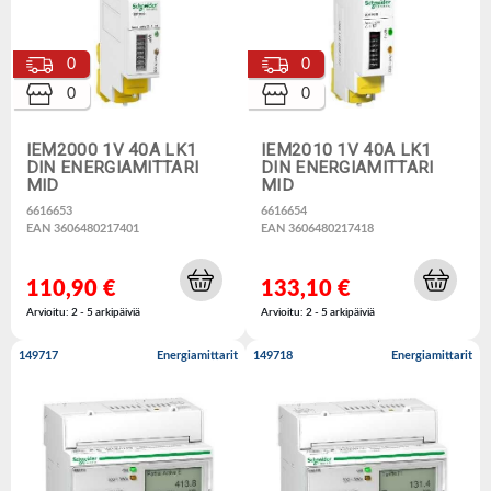
0
0
0
0
IEM2000 1V 40A LK1
IEM2010 1V 40A LK1
DIN ENERGIAMITTARI
DIN ENERGIAMITTARI
MID
MID
6616653
6616654
EAN 3606480217401
EAN 3606480217418
110,90 €
133,10 €
Arvioitu: 2 - 5 arkipäiviä
Arvioitu: 2 - 5 arkipäiviä
149717
Energiamittarit
149718
Energiamittarit