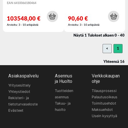
EAN 6410066180464
103548,00 €
90,60 €
Arvioitu: 3 - 10 arkipäiviä
Arvioitu: 3 - 10 arkipäiviä
Näytä 1 Tulokset alkaen 0 - 40
<
1
Yhteensä 16
Asiakaspalvelu
Asennus
Verkkokaupan
ja Huolto
ohje
Yritysesittely
Tuotteiden
Tilausprosessi
Yhteystiedot
asennus
Palautusoikeus
Rekisteri- ja
Takuu- ja
Toimitusehdot
tietoturvaseloste
huolto
Maksuehdot
Evästeet
Usein kysyttyä