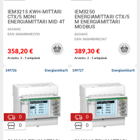
IEM3215 KWH-MITTARI
IEM3250
CTX/5 MONI
ENERGIAMITTARI CTX/5
ENERGIAMITTARI MID 4T
M ENERGIAMITTARI
MODBUS
6616642
EAN 3606480481550
6616643
EAN 3606480481567
358,20 €
389,30 €
Arvioitu: 2 - 5 arkipäiviä
Arvioitu: 2 - 5 arkipäiviä
149726
Energiamittarit
149727
Energiamittarit
0
0
0
0