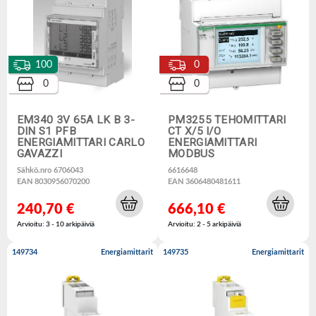
100
0
0
0
EM340 3V 65A LK B 3-
PM3255 TEHOMITTARI
DIN S1 PFB
CT X/5 I/O
ENERGIAMITTARI CARLO
ENERGIAMITTARI
GAVAZZI
MODBUS
Sähkö.nro 6706043
6616648
EAN 8030956070200
EAN 3606480481611
240,70 €
666,10 €
Arvioitu: 3 - 10 arkipäiviä
Arvioitu: 2 - 5 arkipäiviä
149734
Energiamittarit
149735
Energiamittarit