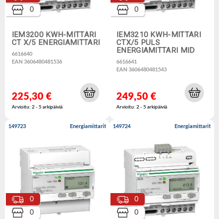
0
0
IEM3200 KWH-MITTARI
IEM3210 KWH-MITTARI
CT X/5 ENERGIAMITTARI
CTX/5 PULS
ENERGIAMITTARI MID
6616640
EAN 3606480481536
6616641
EAN 3606480481543
225,30 €
249,50 €
Arvioitu: 2 - 5 arkipäiviä
Arvioitu: 2 - 5 arkipäiviä
149723
Energiamittarit
149724
Energiamittarit
0
0
0
0