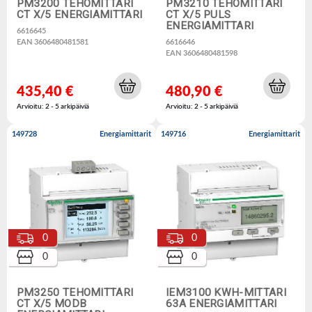
PM3200 TEHOMITTARI
PM3210 TEHOMITTARI
CT X/5 ENERGIAMITTARI
CT X/5 PULS
ENERGIAMITTARI
6616645
EAN 3606480481581
6616646
EAN 3606480481598
435,40 €
480,90 €
Arvioitu: 2 - 5 arkipäiviä
Arvioitu: 2 - 5 arkipäiviä
149728
Energiamittarit
149716
Energiamittarit
0
0
0
0
PM3250 TEHOMITTARI
IEM3100 KWH-MITTARI
CT X/5 MODB
63A ENERGIAMITTARI