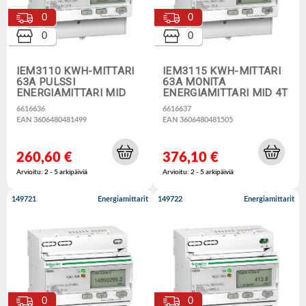
0
0
0
0
IEM3110 KWH-MITTARI
IEM3115 KWH-MITTARI
63A PULSSI
63A MONITA
ENERGIAMITTARI MID
ENERGIAMITTARI MID 4T
6616636
6616637
EAN 3606480481499
EAN 3606480481505
260,60 €
376,10 €
Arvioitu: 2 - 5 arkipäiviä
Arvioitu: 2 - 5 arkipäiviä
149721
Energiamittarit
149722
Energiamittarit
0
0