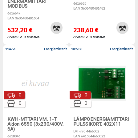
ENERGIAMITTARI
6616635
MODBUS
EAN 3606480481482
6616647
EAN 3606480481604
532,20 €
238,60 €
Arvioitu: 2 - 5 arkipäiviä
Arvioitu: 2 - 5 arkipäiviä
114720
Energiamittarit
109788
Energiamittarit
0
0
0
0
KWH-MTTARI VM, 1-T
LÄMPÖENERGIAMITTARI
Aidon 6550 (3x230/400V,
PULSSIKORT. 402X11
6A)
LVI -nro 4466002
6618046
EAN 6415844660022