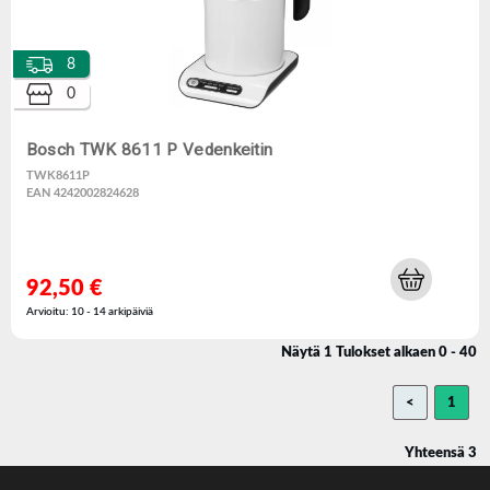
8
0
Bosch TWK 8611 P Vedenkeitin
TWK8611P
EAN 4242002824628
92,50 €
Arvioitu: 10 - 14 arkipäiviä
Näytä 1 Tulokset alkaen 0 - 40
<
1
Yhteensä 3