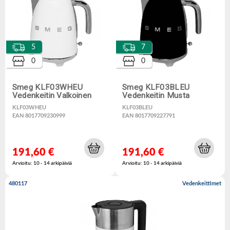
5
7
0
0
Smeg KLF03WHEU
Smeg KLF03BLEU
Vedenkeitin Valkoinen
Vedenkeitin Musta
KLF03WHEU
KLF03BLEU
EAN 8017709230999
EAN 8017709227791
191,60 €
191,60 €
Arvioitu: 10 - 14 arkipäiviä
Arvioitu: 10 - 14 arkipäiviä
480117
Vedenkeittimet