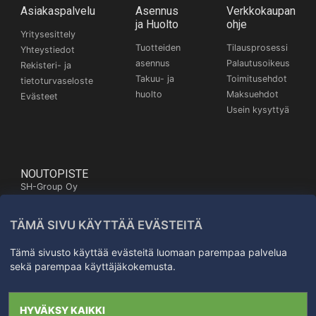
Asiakaspalvelu
Asennus
Verkkokaupan
ja Huolto
ohje
Yritysesittely
Tuotteiden
Tilausprosessi
Yhteystiedot
asennus
Palautusoikeus
Rekisteri- ja
Takuu- ja
Toimitusehdot
tietoturvaseloste
huolto
Maksuehdot
Evästeet
Usein kysyttyä
NOUTOPISTE
SH-Group Oy
Itäinen Pitkäkatu 26,
20700 Turku
TÄMÄ SIVU KÄYTTÄÄ EVÄSTEITÄ
Kartta
+358 50 572 3372
Tämä sivusto käyttää evästeitä luomaan parempaa palvelua
sekä parempaa käyttäjäkokemusta.
Kaikki oikeudet
HYVÄKSY KAIKKI