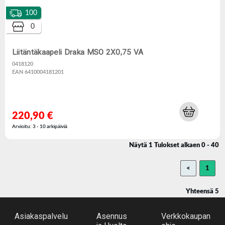
100
0
Liitäntäkaapeli Draka MSO 2X0,75 VA
0418120
EAN 6410004181201
220,90 €
Arvioitu: 3 - 10 arkipäiviä
Näytä 1 Tulokset alkaen 0 - 40
<
1
Yhteensä 5
Asiakaspalvelu
Asennus
Verkkokaupan