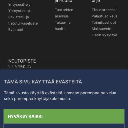
ja Huolto
ohje
Yritysesittely
Tuotteiden
Tilausprosessi
Yhteystiedot
asennus
Palautusoikeus
Rekisteri- ja
Takuu- ja
Toimitusehdot
tietoturvaseloste
huolto
Maksuehdot
Evästeet
Usein kysyttyä
NOUTOPISTE
SH-Group Oy
Itäinen Pitkäkatu 26,
20700 Turku
TÄMÄ SIVU KÄYTTÄÄ EVÄSTEITÄ
Kartta
+358 50 572 3372
Tämä sivusto käyttää evästeitä luomaan parempaa palvelua
sekä parempaa käyttäjäkokemusta.
Kaikki oikeudet
HYVÄKSY KAIKKI
pidätetään SH-Group Oy
1998-2022