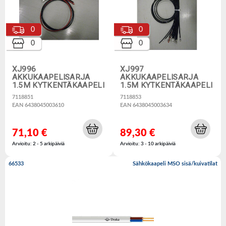
0
0
0
0
XJ996
XJ997
AKKUKAAPELISARJA
AKKUKAAPELISARJA
1.5M KYTKENTÄKAAPELI
1.5M KYTKENTÄKAAPELI
7118851
7118853
EAN 6438045003610
EAN 6438045003634
71,10 €
89,30 €
Arvioitu: 2 - 5 arkipäiviä
Arvioitu: 3 - 10 arkipäiviä
66533
Sähkökaapeli MSO sisä/kuivatilat