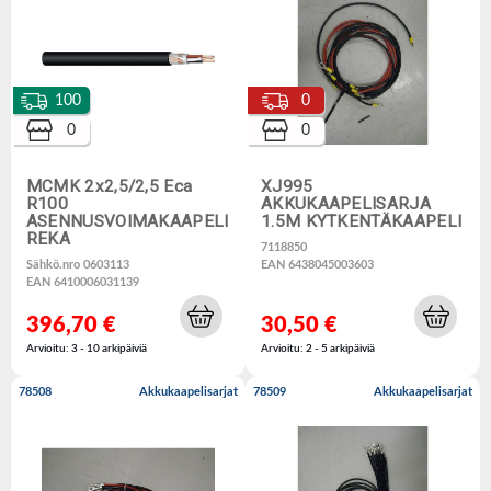
100
0
0
0
MCMK 2x2,5/2,5 Eca
XJ995
R100
AKKUKAAPELISARJA
ASENNUSVOIMAKAAPELI
1.5M KYTKENTÄKAAPELI
REKA
7118850
Sähkö.nro 0603113
EAN 6438045003603
EAN 6410006031139
396,70 €
30,50 €
Arvioitu: 3 - 10 arkipäiviä
Arvioitu: 2 - 5 arkipäiviä
78508
Akkukaapelisarjat
78509
Akkukaapelisarjat