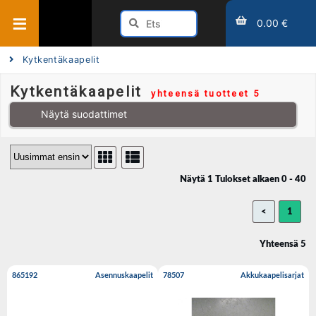
0.00 €
Kytkentäkaapelit
Kytkentäkaapelit
yhteensä tuotteet 5
Näytä suodattimet
Näytä 1 Tulokset alkaen 0 - 40
<
1
Yhteensä 5
865192
Asennuskaapelit
78507
Akkukaapelisarjat