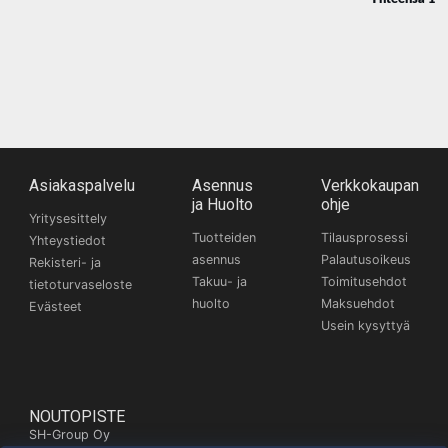
Asiakaspalvelu
Asennus
Verkkokaupan
ja Huolto
ohje
Yritysesittely
Tuotteiden
Tilausprosessi
Yhteystiedot
asennus
Palautusoikeus
Rekisteri- ja
Takuu- ja
Toimitusehdot
tietoturvaseloste
huolto
Maksuehdot
Evästeet
Usein kysyttyä
NOUTOPISTE
SH-Group Oy