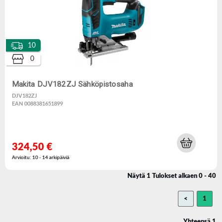
10
0
Makita DJV182ZJ Sähköpistosaha
DJV182ZJ
EAN 0088381651899
324,50 €
Arvioitu: 10 - 14 arkipäiviä
Näytä 1 Tulokset alkaen 0 - 40
<
1
Yhteensä 1