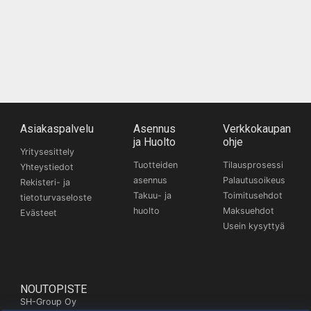
Asiakaspalvelu
Asennus
Verkkokaupan
ja Huolto
ohje
Yritysesittely
Tuotteiden
Tilausprosessi
Yhteystiedot
asennus
Palautusoikeus
Rekisteri- ja
Takuu- ja
Toimitusehdot
tietoturvaseloste
huolto
Maksuehdot
Evästeet
Usein kysyttyä
NOUTOPISTE
SH-Group Oy