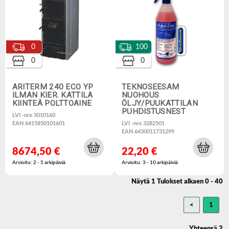
0
100
0
0
ARITERM 240 ECO YP
TEKNOSEESAM
ILMAN KIER. KATTILA
NUOHOUS
KIINTEÄ POLTTOAINE
ÖLJY/PUUKATTILAN
PUHDISTUSNEST
LVI -nro 5010160
EAN 6415850101601
LVI -nro 3282501
EAN 6430011731299
8674,50 €
22,20 €
Arvioitu: 2 - 5 arkipäiviä
Arvioitu: 3 - 10 arkipäiviä
Näytä 1 Tulokset alkaen 0 - 40
<
1
Yhteensä 2