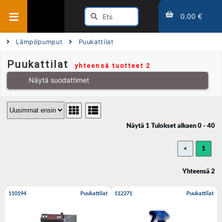
0.00 €
Lämpöpumput
Puukattilat
Puukattilat
yhteensä tuotteet 2
Näytä suodattimet
Näytä 1 Tulokset alkaen 0 - 40
<
1
Yhteensä 2
110194
Puukattilat
112271
Puukattilat