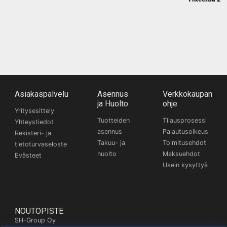
Asiakaspalvelu
Asennus
Verkkokaupan
ja Huolto
ohje
Yritysesittely
Tuotteiden
Tilausprosessi
Yhteystiedot
asennus
Palautusoikeus
Rekisteri- ja
Takuu- ja
Toimitusehdot
tietoturvaseloste
huolto
Maksuehdot
Evästeet
Usein kysyttyä
NOUTOPISTE
SH-Group Oy