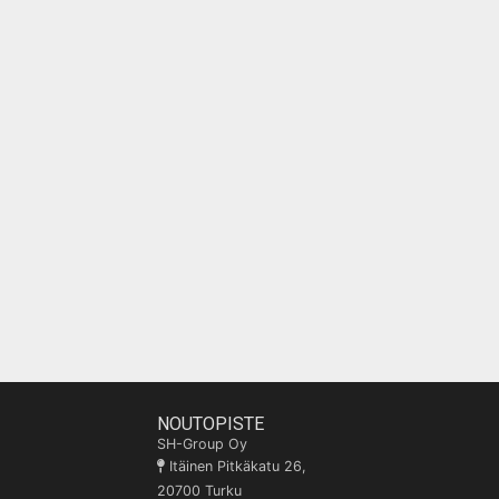
NOUTOPISTE
SH-Group Oy
Itäinen Pitkäkatu 26,
20700 Turku