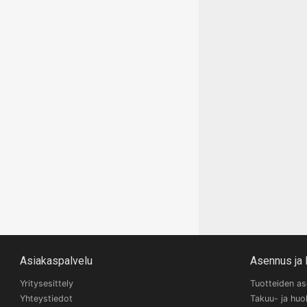
Asiakaspalvelu
Asennus ja 
Yritysesittely
Tuotteiden a
Yhteystiedot
Takuu- ja huo