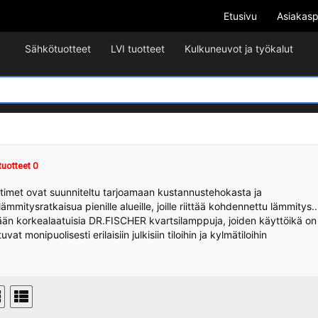
Etusivu
Asiakasp
Sähkötuotteet
LVI tuotteet
Kulkuneuvot ja työkalut
tuotteet 0
timet ovat suunniteltu tarjoamaan kustannustehokasta ja
ämmitysratkaisua pienille alueille, joille riittää kohdennettu lämmitys..
än korkealaatuisia DR.FISCHER kvartsilamppuja, joiden käyttöikä on
at monipuolisesti erilaisiin julkisiin tiloihin ja kylmätiloihin