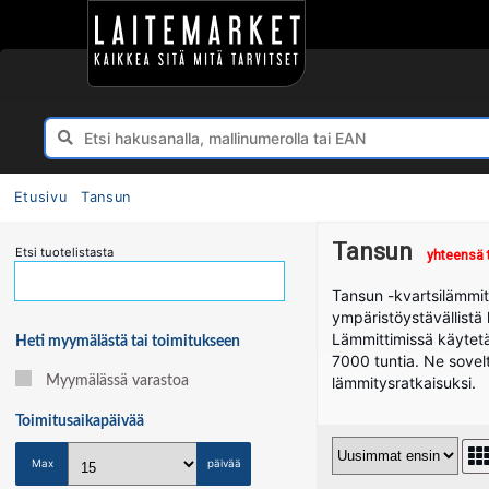
Etusivu
Tansun
Tansun
Etsi tuotelistasta
yhteensä 
Tansun -kvartsilämmit
ympäristöystävällistä l
Lämmittimissä käytetä
Heti myymälästä tai toimitukseen
7000 tuntia. Ne soveltuv
lämmitysratkaisuksi.
Myymälässä varastoa
Toimitusaika
päivää
Max
päivää