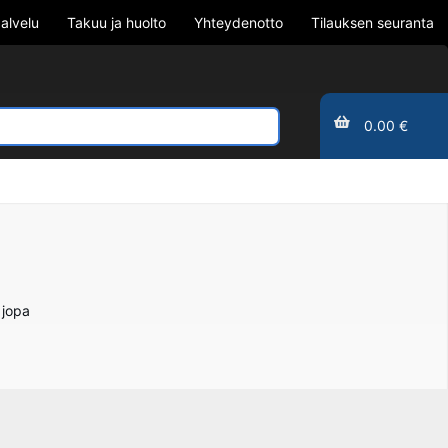
alvelu
Takuu ja huolto
Yhteydenotto
Tilauksen seuranta
0.00 €
 jopa