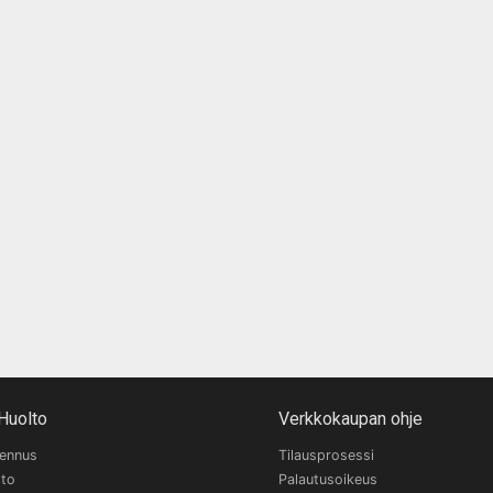
Huolto
Verkkokaupan ohje
sennus
Tilausprosessi
lto
Palautusoikeus