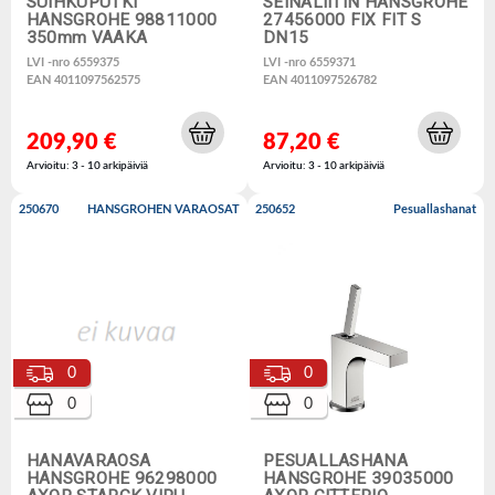
SUIHKUPUTKI
SEINÄLIITIN HANSGROHE
HANSGROHE 98811000
27456000 FIX FIT S
350mm VAAKA
DN15
LVI -nro 6559375
LVI -nro 6559371
EAN 4011097562575
EAN 4011097526782
209,90 €
87,20 €
Arvioitu: 3 - 10 arkipäiviä
Arvioitu: 3 - 10 arkipäiviä
250670
HANSGROHEN VARAOSAT
250652
Pesuallashanat
0
0
0
0
HANAVARAOSA
PESUALLASHANA
HANSGROHE 96298000
HANSGROHE 39035000