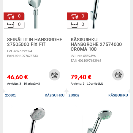
0
0
0
0
SEINÄLIITIN HANSGROHE
KÄSISUIHKU
27505000 FIX FIT
HANSGROHE 27574000
CROMA 100
LVI -nro 6559394
EAN 4011097678733
LVI -nro 6559396
EAN 4011097663968
46,60 €
79,40 €
Arvioitu: 3 - 10 arkipäiviä
Arvioitu: 3 - 10 arkipäiviä
250801
KÄSISUIHKU
250802
KÄSISUIHKU