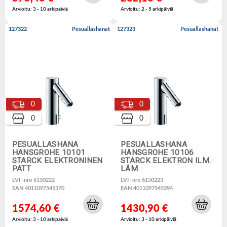
Arvioitu: 3 - 10 arkipäiviä
Arvioitu: 2 - 5 arkipäiviä
127322
Pesuallashanat
127323
Pesuallashanat
0
0
0
0
PESUALLASHANA
PESUALLASHANA
HANSGROHE 10101
HANSGROHE 10106
STARCK ELEKTRONINEN
STARCK ELEKTRON ILM.
PATT
LÄM
LVI -nro 6150222
LVI -nro 6150223
EAN 4011097545370
EAN 4011097545394
1574,60 €
1430,90 €
Arvioitu: 3 - 10 arkipäiviä
Arvioitu: 3 - 10 arkipäiviä