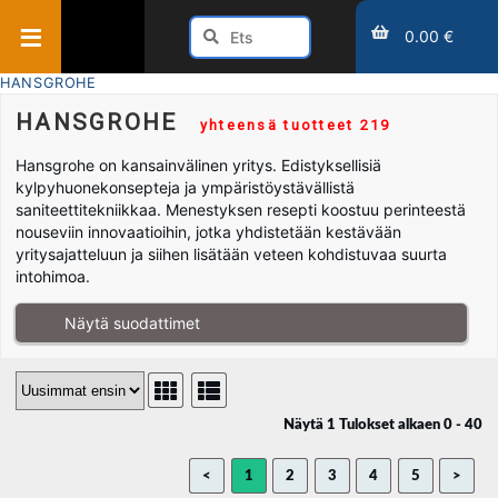
0.00 €
HANSGROHE
HANSGROHE
yhteensä tuotteet 219
Hansgrohe on kansainvälinen yritys. Edistyksellisiä
kylpyhuonekonsepteja ja ympäristöystävällistä
saniteettitekniikkaa. Menestyksen resepti koostuu perinteestä
nouseviin innovaatioihin, jotka yhdistetään kestävään
yritysajatteluun ja siihen lisätään veteen kohdistuvaa suurta
intohimoa.
Näytä suodattimet
Näytä 1 Tulokset alkaen 0 - 40
<
1
2
3
4
5
>