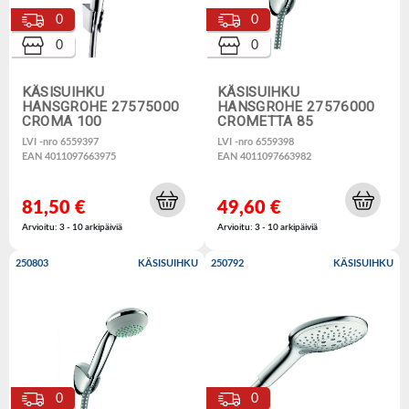
0
0
0
0
KÄSISUIHKU
KÄSISUIHKU
HANSGROHE 27575000
HANSGROHE 27576000
CROMA 100
CROMETTA 85
LVI -nro 6559397
LVI -nro 6559398
EAN 4011097663975
EAN 4011097663982
81,50 €
49,60 €
Arvioitu: 3 - 10 arkipäiviä
Arvioitu: 3 - 10 arkipäiviä
250803
KÄSISUIHKU
250792
KÄSISUIHKU
0
0