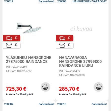
250819
Sadesuihkut
250808
HANSGROHEN VARAOSAT
0
0
0
0
YLÄSUIHKU HANSGROHE
HANAVARAOSA
27375000 RAINDANCE
HANSGROHE 27999000
RAINDANCE LIUKU
LVI -nro 6559419
EAN 4011097655727
LVI -nro 6559405
EAN 4011097662268
725,30 €
285,70 €
Arvioitu: 3 - 10 arkipäiviä
Arvioitu: 3 - 10 arkipäiviä
250809
Sadesuihkut
250810
Sadesuihkut