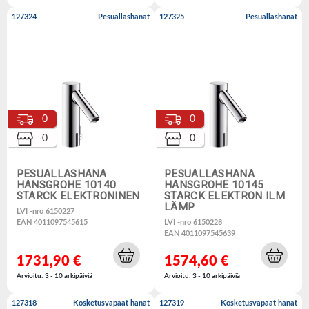
127324
Pesuallashanat
127325
Pesuallashanat
0
0
0
0
PESUALLASHANA
PESUALLASHANA
HANSGROHE 10140
HANSGROHE 10145
STARCK ELEKTRONINEN
STARCK ELEKTRON ILM
LÄMP
LVI -nro 6150227
EAN 4011097545615
LVI -nro 6150228
EAN 4011097545639
1731,90 €
1574,60 €
Arvioitu: 3 - 10 arkipäiviä
Arvioitu: 3 - 10 arkipäiviä
127318
Kosketusvapaat hanat
127319
Kosketusvapaat hanat