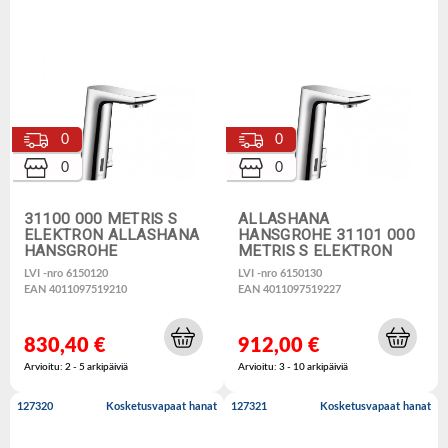
0
0
0
0
31100 000 METRIS S
ALLASHANA
ELEKTRON ALLASHANA
HANSGROHE 31101 000
HANSGROHE
METRIS S ELEKTRON
LVI -nro 6150120
LVI -nro 6150130
EAN 4011097519210
EAN 4011097519227
830,40 €
912,00 €
Arvioitu: 2 - 5 arkipäiviä
Arvioitu: 3 - 10 arkipäiviä
127320
Kosketusvapaat hanat
127321
Kosketusvapaat hanat