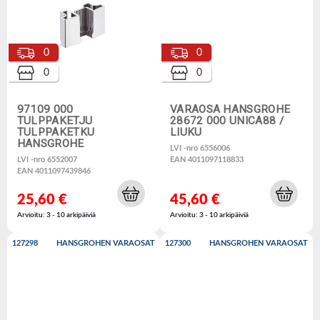
0
0
0
0
97109 000
VARAOSA HANSGROHE
TULPPAKETJU
28672 000 UNICA88 /
TULPPAKETKU
LIUKU
HANSGROHE
LVI -nro 6556006
LVI -nro 6552007
EAN 4011097118833
EAN 4011097439846
25,60 €
45,60 €
Arvioitu: 3 - 10 arkipäiviä
Arvioitu: 3 - 10 arkipäiviä
127298
HANSGROHEN VARAOSAT
127300
HANSGROHEN VARAOSAT