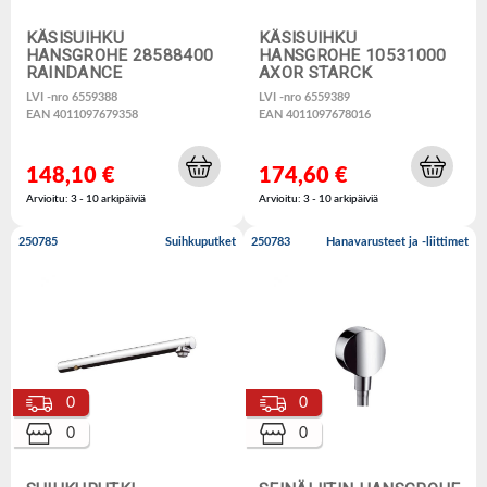
KÄSISUIHKU
KÄSISUIHKU
HANSGROHE 28588400
HANSGROHE 10531000
RAINDANCE
AXOR STARCK
LVI -nro 6559388
LVI -nro 6559389
EAN 4011097679358
EAN 4011097678016
148,10 €
174,60 €
Arvioitu: 3 - 10 arkipäiviä
Arvioitu: 3 - 10 arkipäiviä
250785
Suihkuputket
250783
Hanavarusteet ja -liittimet
0
0
0
0