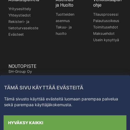
ja Huolto
ohje
Yritysesittely
Tuotteiden
Tilausprosessi
Yhteystiedot
asennus
Palautusoikeus
Rekisteri- ja
Takuu- ja
Toimitusehdot
tietoturvaseloste
huolto
Maksuehdot
Evästeet
Usein kysyttyä
NOUTOPISTE
SH-Group Oy
Itäinen Pitkäkatu 26,
20700 Turku
TÄMÄ SIVU KÄYTTÄÄ EVÄSTEITÄ
Kartta
+358 50 572 3372
Tämä sivusto käyttää evästeitä luomaan parempaa palvelua
sekä parempaa käyttäjäkokemusta.
Kaikki oikeudet
HYVÄKSY KAIKKI
pidätetään SH-Group Oy