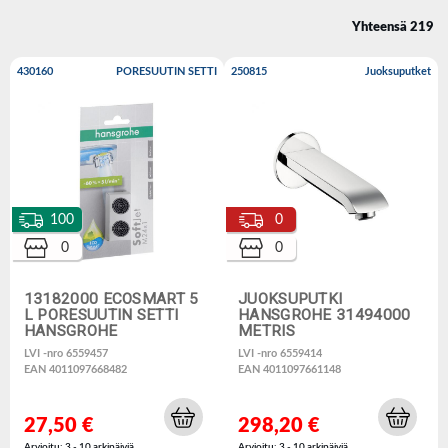
Yhteensä 219
430160
PORESUUTIN SETTI
250815
Juoksuputket
100
0
0
0
13182000 ECOSMART 5
JUOKSUPUTKI
L PORESUUTIN SETTI
HANSGROHE 31494000
HANSGROHE
METRIS
LVI -nro 6559457
LVI -nro 6559414
EAN 4011097668482
EAN 4011097661148
27,50 €
298,20 €
Arvioitu: 3 - 10 arkipäiviä
Arvioitu: 3 - 10 arkipäiviä