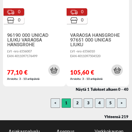
0
0
0
0
96190 000 UNICAD
VARAOSA HANSGROHE
LIUKU VARAOSA
97651 000 UNICAS
HANSGROHE
LIUKU
LVI -nro 6556007
LVI -nro 6556010
EAN 4011097176499
EAN 4011097504520
77,10 €
105,60 €
Arvioitu: 3 - 10 arkipäiviä
Arvioitu: 3 - 10 arkipäiviä
Näytä 1 Tulokset alkaen 0 - 40
<
1
2
3
4
5
>
Yhteensä 219
Asiakaspalvelu
Asennus
Verkkokaupan