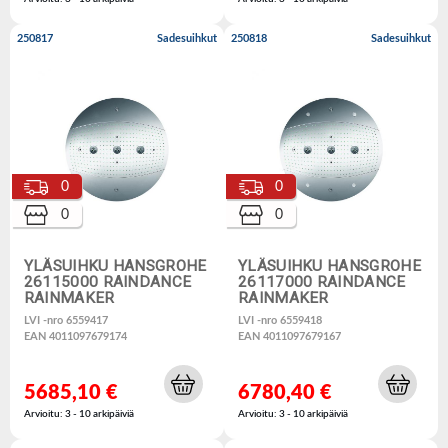
250817
Sadesuihkut
250818
Sadesuihkut
0
0
0
0
YLÄSUIHKU HANSGROHE
YLÄSUIHKU HANSGROHE
26115000 RAINDANCE
26117000 RAINDANCE
RAINMAKER
RAINMAKER
LVI -nro 6559417
LVI -nro 6559418
EAN 4011097679174
EAN 4011097679167
5685,10 €
6780,40 €
Arvioitu: 3 - 10 arkipäiviä
Arvioitu: 3 - 10 arkipäiviä