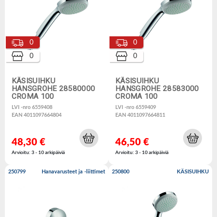
0
0
0
0
KÄSISUIHKU
KÄSISUIHKU
HANSGROHE 28580000
HANSGROHE 28583000
CROMA 100
CROMA 100
LVI -nro 6559408
LVI -nro 6559409
EAN 4011097664804
EAN 4011097664811
48,30 €
46,50 €
Arvioitu: 3 - 10 arkipäiviä
Arvioitu: 3 - 10 arkipäiviä
250799
Hanavarusteet ja -liittimet
250800
KÄSISUIHKU