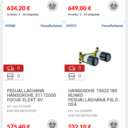
634,20 €
649,00 €
Arvioitu: 3 - 10 arkipäiviä
Arvioitu: 3 - 10 arkipäiviä
250580
Pesuallashanat
250573
Pesuallashanat
0
0
0
0
PESUALLASHANA
HANSGROHE 13622180
HANSGROHE 31172000
RUNKO
FOCUS ELEKT. 6V
PESUALLASHANA PIILO-
OSA
LVI -nro 6150109
EAN 4011097679129
LVI -nro 6150094
EAN 4011097625386
575,40 €
232,10 €