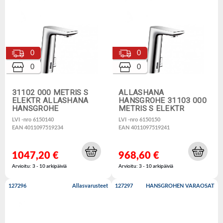
0
0
0
0
31102 000 METRIS S
ALLASHANA
ELEKTR ALLASHANA
HANSGROHE 31103 000
HANSGROHE
METRIS S ELEKTR
LVI -nro 6150140
LVI -nro 6150150
EAN 4011097519234
EAN 4011097519241
1047,20 €
968,60 €
Arvioitu: 3 - 10 arkipäiviä
Arvioitu: 3 - 10 arkipäiviä
127296
Allasvarusteet
127297
HANSGROHEN VARAOSAT