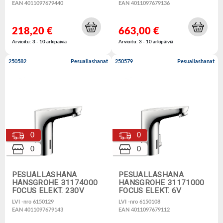
EAN 4011097679440
EAN 4011097679136
218,20 €
663,00 €
Arvioitu: 3 - 10 arkipäiviä
Arvioitu: 3 - 10 arkipäiviä
250582
Pesuallashanat
250579
Pesuallashanat
0
0
0
0
PESUALLASHANA
PESUALLASHANA
HANSGROHE 31174000
HANSGROHE 31171000
FOCUS ELEKT. 230V
FOCUS ELEKT. 6V
LVI -nro 6150129
LVI -nro 6150108
EAN 4011097679143
EAN 4011097679112