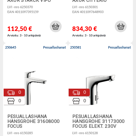
AXOR STARCK VIPU
AXOR CITTERIO
LVI -nro 6250370
LVI -nro 6150301
EAN 4011097395159
EAN 4011097648903
112,50 €
834,30 €
Arvioitu: 3 - 10 arkipäiviä
Arvioitu: 3 - 10 arkipäiviä
250645
Pesuallashanat
250581
Pesuallashanat
0
0
0
0
PESUALLASHANA
PESUALLASHANA
HANSGROHE 31608000
HANSGROHE 31173000
FOCUS
FOCUS ELEKT. 230V
LVI -nro 6150285
LVI -nro 6150128