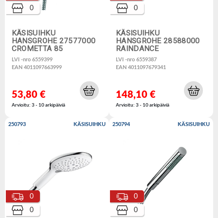
0
0
KÄSISUIHKU
KÄSISUIHKU
HANSGROHE 27577000
HANSGROHE 28588000
CROMETTA 85
RAINDANCE
LVI -nro 6559399
LVI -nro 6559387
EAN 4011097663999
EAN 4011097679341
53,80 €
148,10 €
Arvioitu: 3 - 10 arkipäiviä
Arvioitu: 3 - 10 arkipäiviä
250793
KÄSISUIHKU
250794
KÄSISUIHKU
0
0
0
0