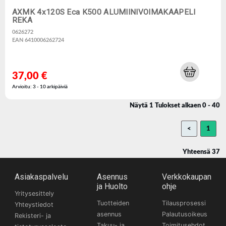
AXMK 4x120S Eca K500 ALUMIINIVOIMAKAAPELI
REKA
0626272
EAN 6410006262724
37,00 €
Arvioitu: 3 - 10 arkipäiviä
Näytä 1 Tulokset alkaen 0 - 40
<
1
Yhteensä 37
Asiakaspalvelu
Asennus
Verkkokaupan
ja Huolto
ohje
Yritysesittely
Tuotteiden
Tilausprosessi
Yhteystiedot
asennus
Palautusoikeus
Rekisteri- ja
Takuu- ja
Toimitusehdot