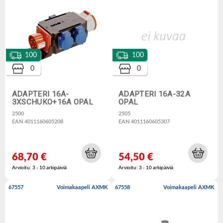
100
100
0
0
ADAPTERI 16A-
ADAPTERI 16A-32A
3XSCHUKO+16A OPAL
OPAL
2500
2505
EAN 4011160605208
EAN 4011160605307
68,70 €
54,50 €
Arvioitu: 3 - 10 arkipäiviä
Arvioitu: 3 - 10 arkipäiviä
67557
Voimakaapeli AXMK
67558
Voimakaapeli AXMK