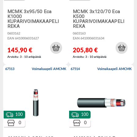
MCMK 3x95/50 Eca
MCMK 3x120/70 Eca
K1000
K500
KUPARIVOIMAKAAPELI
KUPARIVOIMAKAAPELI
REKA
REKA
0603162
0603163
EAN 6410006031627
EAN 6410006031634
145,90 €
205,80 €
Arvioitu: 3 - 10 arkipäiviä
Arvioitu: 3 - 10 arkipäiviä
67513
Voimakaapeli AMCMK
67514
Voimakaapeli AMCMK
100
100
0
0