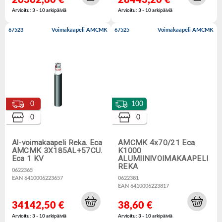
26362,80 €
28443,20 €
Arvioitu: 3 - 10 arkipäiviä
Arvioitu: 3 - 10 arkipäiviä
67523
Voimakaapeli AMCMK
67525
Voimakaapeli AMCMK
0
100
0
0
Al-voimakaapeli Reka. Eca
AMCMK 4x70/21 Eca
AMCMK 3X185AL+57CU.
K1000
Eca 1 KV
ALUMIINIVOIMAKAAPELI
REKA
0622365
EAN 6410006223657
0622381
EAN 6410006223817
34142,50 €
38,60 €
Arvioitu: 3 - 10 arkipäiviä
Arvioitu: 3 - 10 arkipäiviä