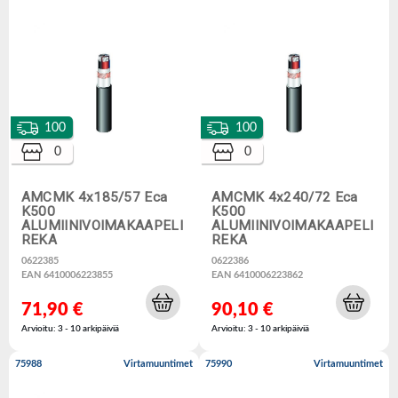
100
100
0
0
AMCMK 4x185/57 Eca
AMCMK 4x240/72 Eca
K500
K500
ALUMIINIVOIMAKAAPELI
ALUMIINIVOIMAKAAPELI
REKA
REKA
0622385
0622386
EAN 6410006223855
EAN 6410006223862
71,90 €
90,10 €
Arvioitu: 3 - 10 arkipäiviä
Arvioitu: 3 - 10 arkipäiviä
75988
Virtamuuntimet
75990
Virtamuuntimet