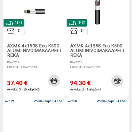
100
100
0
0
AXMK 4x150S Eca K500
AXMK 4x185S Eca K500
ALUMIINIVOIMAKAAPELI
ALUMIINIVOIMAKAAPELI
REKA
REKA
0626214
0626215
EAN 6410006262144
EAN 6410006262151
37,40 €
94,30 €
Arvioitu: 3 - 10 arkipäiviä
Arvioitu: 2 - 5 arkipäiviä
67559
Voimakaapeli AXMK
67560
Voimakaapeli AXMK