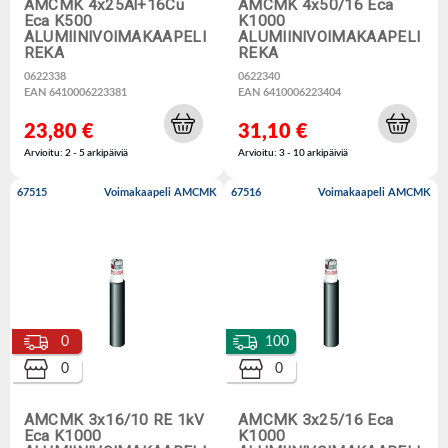
AMCMK 4x25Al+16Cu
AMCMK 4x50/16 Eca
Eca K500
K1000
ALUMIINIVOIMAKAAPELI
ALUMIINIVOIMAKAAPELI
REKA
REKA
0622338
0622340
EAN 6410006223381
EAN 6410006223404
23,80 €
31,10 €
Arvioitu: 2 - 5 arkipäiviä
Arvioitu: 3 - 10 arkipäiviä
67515
Voimakaapeli AMCMK
67516
Voimakaapeli AMCMK
0
100
0
0
AMCMK 3x16/10 RE 1kV
AMCMK 3x25/16 Eca
Eca K1000
K1000