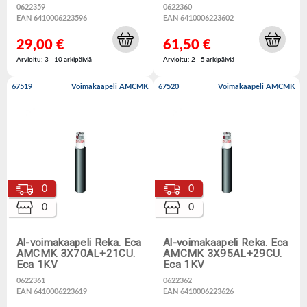
0622359
0622360
EAN 6410006223596
EAN 6410006223602
29,00 €
61,50 €
Arvioitu: 3 - 10 arkipäiviä
Arvioitu: 2 - 5 arkipäiviä
67519
Voimakaapeli AMCMK
67520
Voimakaapeli AMCMK
0
0
0
0
Al-voimakaapeli Reka. Eca
Al-voimakaapeli Reka. Eca
AMCMK 3X70AL+21CU.
AMCMK 3X95AL+29CU.
Eca 1KV
Eca 1KV
0622361
0622362
EAN 6410006223619
EAN 6410006223626