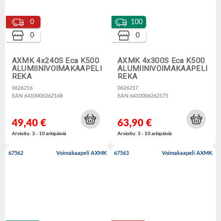
0
100
0
0
AXMK 4x240S Eca K500
AXMK 4x300S Eca K500
ALUMIINIVOIMAKAAPELI
ALUMIINIVOIMAKAAPELI
REKA
REKA
0626216
0626217
EAN 6410006262168
EAN 6410006262175
49,40 €
63,90 €
Arvioitu: 3 - 10 arkipäiviä
Arvioitu: 3 - 10 arkipäiviä
67562
Voimakaapeli AXMK
67563
Voimakaapeli AXMK