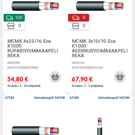
100
0
0
0
MCMK 4x25/16 Eca
MCMK 3x10/10 Eca
K1000
K1000
KUPARIVOIMAKAAPELI
ASENNUSVOIMAKAAPELI
REKA
REKA
0602388
0603156
EAN 6410006023882
EAN 6410006031566
54,80 €
67,90 €
Arvioitu: 3 - 10 arkipäiviä
Arvioitu: 2 - 5 arkipäiviä
67183
Voimakaapeli MCMK
67184
Voimakaapeli MCMK