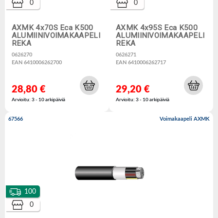
0
0
AXMK 4x70S Eca K500
AXMK 4x95S Eca K500
ALUMIINIVOIMAKAAPELI
ALUMIINIVOIMAKAAPELI
REKA
REKA
0626270
0626271
EAN 6410006262700
EAN 6410006262717
28,80 €
29,20 €
Arvioitu: 3 - 10 arkipäiviä
Arvioitu: 3 - 10 arkipäiviä
67566
Voimakaapeli AXMK
100
0