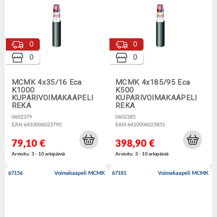
0
0
0
0
MCMK 4x35/16 Eca
MCMK 4x185/95 Eca
K1000
K500
KUPARIVOIMAKAAPELI
KUPARIVOIMAKAAPELI
REKA
REKA
0602379
0602385
EAN 6410006023790
EAN 6410006023851
79,10 €
398,90 €
Arvioitu: 3 - 10 arkipäiviä
Arvioitu: 3 - 10 arkipäiviä
67156
Voimakaapeli MCMK
67181
Voimakaapeli MCMK