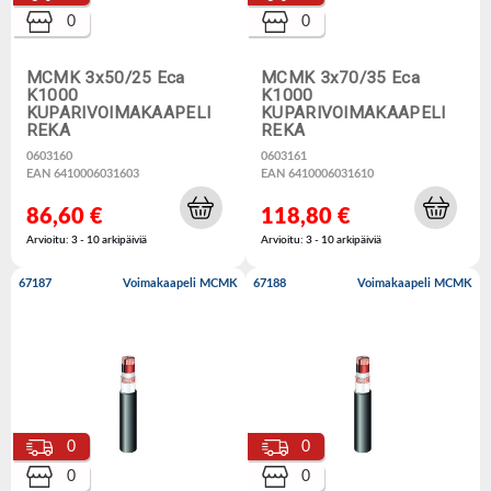
0
0
MCMK 3x50/25 Eca
MCMK 3x70/35 Eca
K1000
K1000
KUPARIVOIMAKAAPELI
KUPARIVOIMAKAAPELI
REKA
REKA
0603160
0603161
EAN 6410006031603
EAN 6410006031610
86,60 €
118,80 €
Arvioitu: 3 - 10 arkipäiviä
Arvioitu: 3 - 10 arkipäiviä
67187
Voimakaapeli MCMK
67188
Voimakaapeli MCMK
0
0
0
0