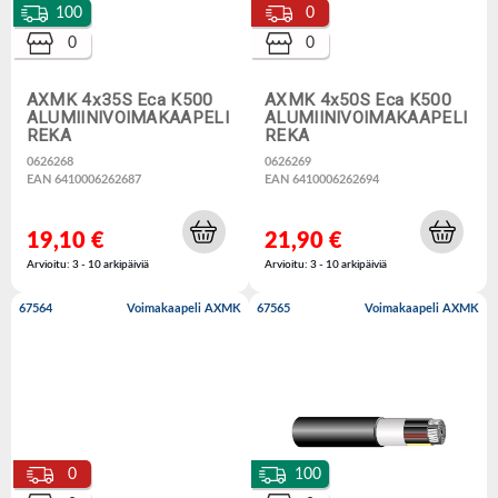
100
0
0
0
AXMK 4x35S Eca K500
AXMK 4x50S Eca K500
ALUMIINIVOIMAKAAPELI
ALUMIINIVOIMAKAAPELI
REKA
REKA
0626268
0626269
EAN 6410006262687
EAN 6410006262694
19,10 €
21,90 €
Arvioitu: 3 - 10 arkipäiviä
Arvioitu: 3 - 10 arkipäiviä
67564
Voimakaapeli AXMK
67565
Voimakaapeli AXMK
0
100